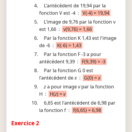
L'antécédent de 19,94 par la
fonction V est -4 :
V(-4) = 19,94
L'image de 9,76 par la fonction v
est 1,66 :
v(9,76) = 1,66
Par la fonction K 1,43 est l'image
de -6 :
K(-6) = 1,43
Par la fonction F -3 a pour
antécédent 9,39 :
F(9,39) = -3
Par la fonction G 0 est
l'antécédent de
x
:
G(0) =
x
z
a pour image
v
par la fonction
H :
H(
z
) =
v
6,65 est l'antécédent de 6,98 par
la fonction f :
f(6,65) = 6,98
Exercice 2