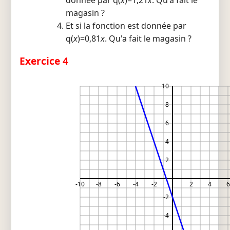
magasin ?
Et si la fonction est donnée par
q(
x
)=0,81
x
. Qu'a fait le magasin ?
Exercice 4
10
8
6
4
2
-10
-8
-6
-4
-2
2
4
6
-2
-4