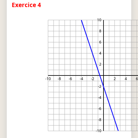
Exercice 4
10
8
6
4
2
-10
-8
-6
-4
-2
2
4
6
-2
-4
-6
-8
-10