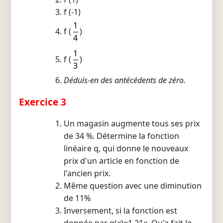
f (-1)
1
f (
)
4
1
f (
)
3
Déduis-en des antécédents de zéro.
Exercice 3
Un magasin augmente tous ses prix
de 34 %. Détermine la fonction
linéaire q, qui donne le nouveaux
prix d'un article en fonction de
l'ancien prix.
Même question avec une diminution
de 11%
Inversement, si la fonction est
donnée par q(
x
)=1,21
x
. Qu'a fait le