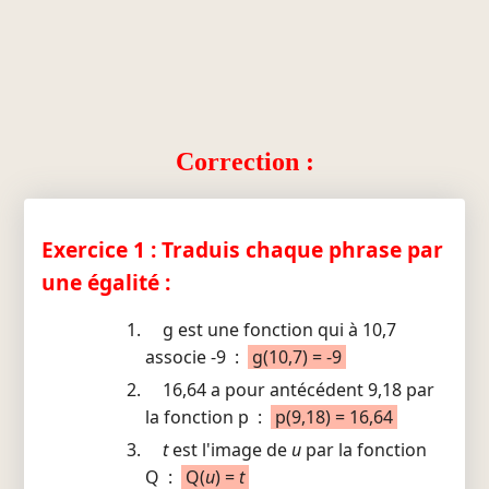
Correction :
Exercice 1 : Traduis chaque phrase par
une égalité :
g est une fonction qui à 10,7
associe -9 :
g(10,7) = -9
16,64 a pour antécédent 9,18 par
la fonction p :
p(9,18) = 16,64
t
est l'image de
u
par la fonction
Q :
Q(
u
) =
t