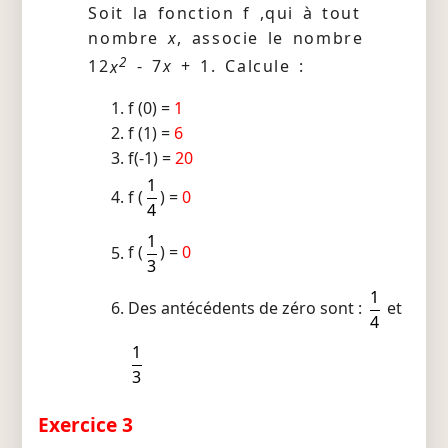
Soit la fonction f ,qui à tout
nombre
x
, associe le nombre
2
12
x
- 7
x
+ 1. Calcule :
f (0) =
1
f (1) =
6
f(-1) =
20
1
f (
) =
0
4
1
f (
) =
0
3
1
Des antécédents de zéro sont :
et
4
1
3
Exercice 3