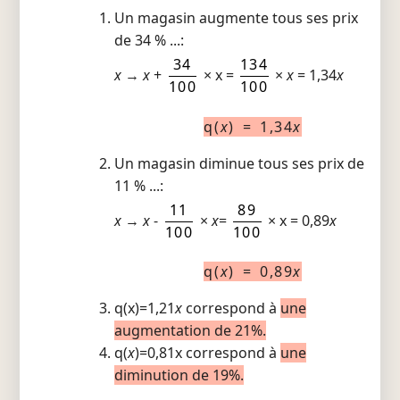
Un magasin augmente tous ses prix
de 34 % ...:
34
134
x
→
x
+
× x =
×
x
= 1,34
x
100
100
q(
x
) = 1,34
x
Un magasin diminue tous ses prix de
11 % ...:
11
89
x
→
x
-
×
x
=
× x = 0,89
x
100
100
q(
x
) = 0,89
x
q(x)=1,21
x
correspond à
une
augmentation de 21%.
q(
x
)=0,81x correspond à
une
diminution de 19%.