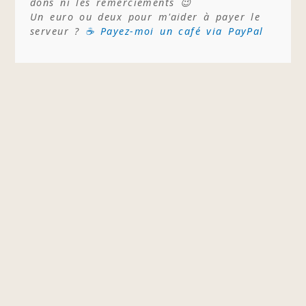
dons ni les remerciements 😉
Un euro ou deux pour m'aider à payer le
serveur ?
☕ Payez-moi un café via PayPal