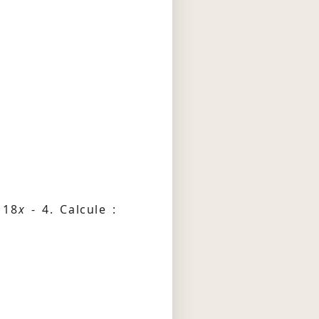
 18
x
- 4. Calcule :