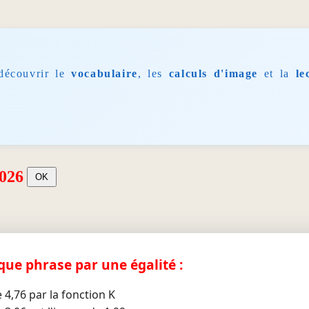
découvrir le
vocabulaire
, les
calculs d'image
et la
le
2026
aque phrase par une égalité :
 4,76 par la fonction K