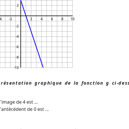
2
4
-2
2
4
6
8
10
-2
-4
-6
-8
-10
présentation graphique de la fonction g ci-des
l'image de 4 est ...
l'antécédent de 0 est ...