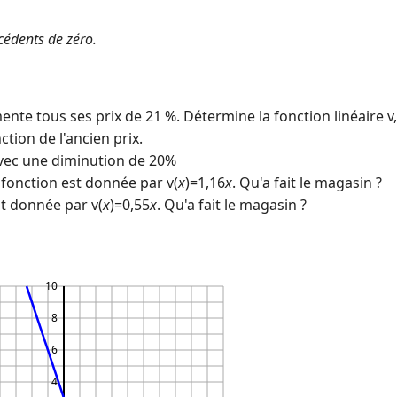
cédents de zéro.
te tous ses prix de 21 %. Détermine la fonction linéaire v
ction de l'ancien prix.
ec une diminution de 20%
 fonction est donnée par v(
x
)=1,16
x
. Qu'a fait le magasin ?
est donnée par v(
x
)=0,55
x
. Qu'a fait le magasin ?
10
8
6
4