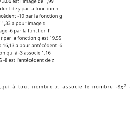
 3,06 est l'image de 1,99
édent de
y
par la fonction h
édent -10 par la fonction g
f 1,33 a pour image
x
e -6 par la fonction F
e
t
par la fonction q est 19,55
 16,13 a pour antécédent -6
n qui à -3 associe 1,16
 -8 est l'antécédent de
z
2
P ,qui à tout nombre
x
, associe le nombre -8
x
-