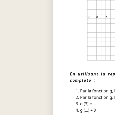
-10
-8
-6
-
En utilisant la re
complète :
Par la fonction g, 
Par la fonction g, 
g (3) = ...
g (...) = 9