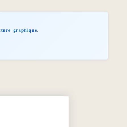
cture graphique
.