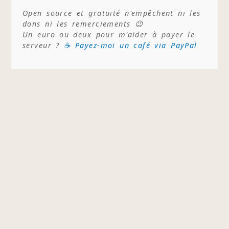
Open source et gratuité n'empêchent ni les
dons ni les remerciements 😉
Un euro ou deux pour m'aider à payer le
serveur ?
☕ Payez-moi un café via PayPal