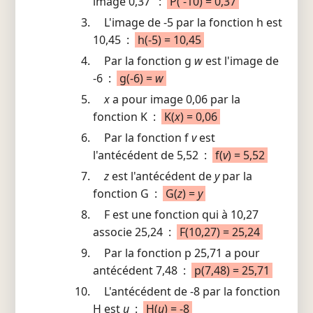
image 0,37 :
P( -10) = 0,37
L'image de -5 par la fonction h est
10,45 :
h(-5) = 10,45
Par la fonction g
w
est l'image de
-6 :
g(-6) =
w
x
a pour image 0,06 par la
fonction K :
K(
x
) = 0,06
Par la fonction f
v
est
l'antécédent de 5,52 :
f(
v
) = 5,52
z
est l'antécédent de
y
par la
fonction G :
G(
z
) =
y
F est une fonction qui à 10,27
associe 25,24 :
F(10,27) = 25,24
Par la fonction p 25,71 a pour
antécédent 7,48 :
p(7,48) = 25,71
L'antécédent de -8 par la fonction
H est
u
:
H(
u
) = -8