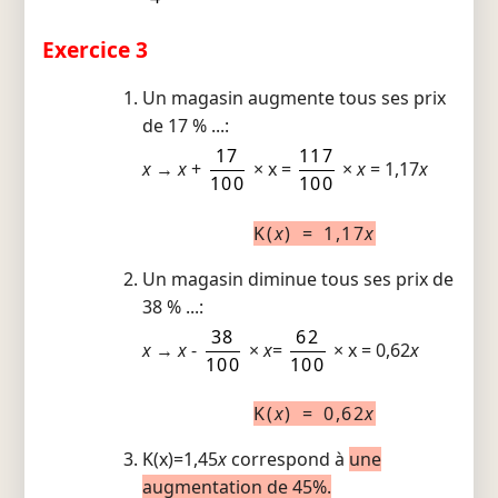
Exercice 3
Un magasin augmente tous ses prix
de 17 % ...:
17
117
x
→
x
+
× x =
×
x
= 1,17
x
100
100
K(
x
) = 1,17
x
Un magasin diminue tous ses prix de
38 % ...:
38
62
x
→
x
-
×
x
=
× x = 0,62
x
100
100
K(
x
) = 0,62
x
K(x)=1,45
x
correspond à
une
augmentation de 45%.