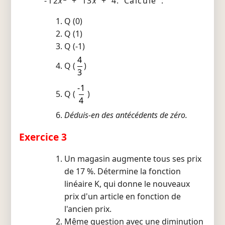
-12
x
+ 13
x
+ 4. Calcule :
Q (0)
Q (1)
Q (-1)
4
Q (
)
3
-1
Q (
)
4
Déduis-en des antécédents de zéro.
Exercice 3
Un magasin augmente tous ses prix
de 17 %. Détermine la fonction
linéaire K, qui donne le nouveaux
prix d'un article en fonction de
l'ancien prix.
Même question avec une diminution