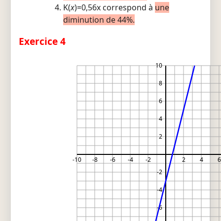
K(
x
)=0,56x correspond à
une
diminution de 44%.
Exercice 4
10
8
6
4
2
-10
-8
-6
-4
-2
2
4
6
-2
-4
-6