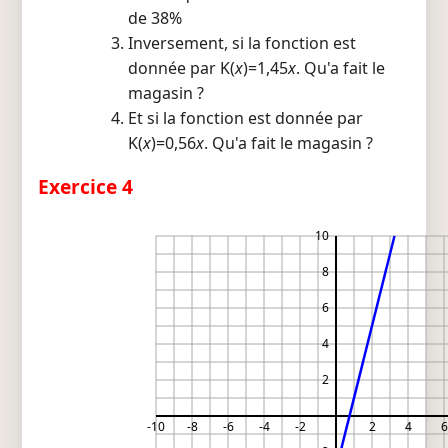
de 38%
Inversement, si la fonction est
donnée par K(
x
)=1,45
x
. Qu'a fait le
magasin ?
Et si la fonction est donnée par
K(
x
)=0,56
x
. Qu'a fait le magasin ?
Exercice 4
10
8
6
4
2
-10
-8
-6
-4
-2
2
4
6