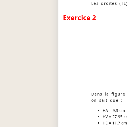
Les droites (TL)
Exercice 2
Dans la figure 
on sait que :
HA = 9,3 cm
HV = 27,95 
HE = 11,7 cm