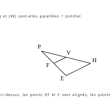
m
 et (VK) sont-elles parallèles ? Justifier.
P
V
H
F
E
ci-dessus, les points P,F et E sont alignés, les point