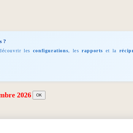
s ?
découvrir les
configurations
, les
rapports
et la
récip
embre 2026