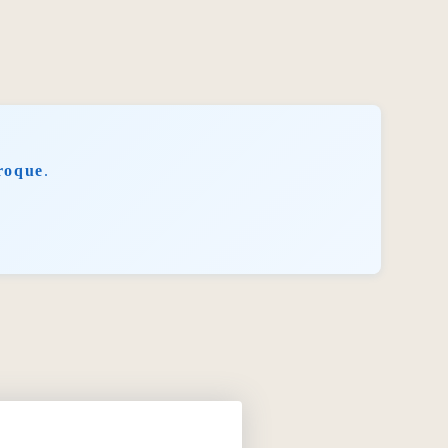
roque
.