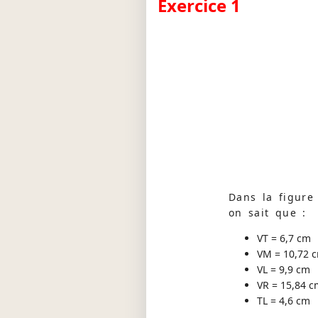
Exercice 1
Dans la figure 
on sait que :
VT = 6,7 cm
VM = 10,72 
VL = 9,9 cm
VR = 15,84 c
TL = 4,6 cm