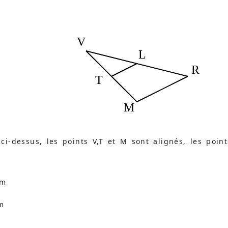
V
L
R
T
M
ci-dessus, les points V,T et M sont alignés, les point
cm
m