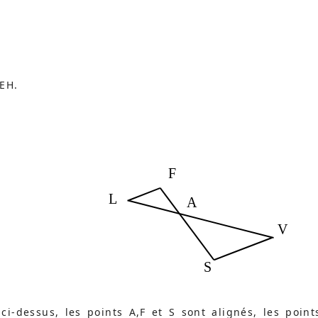
 EH.
F
L
A
V
S
ci-dessus, les points A,F et S sont alignés, les point