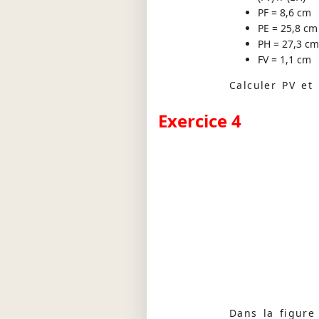
PF = 8,6 cm
PE = 25,8 cm
PH = 27,3 cm
FV = 1,1 cm
Calculer PV et
Exercice 4
Dans la figure 