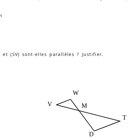
m
 et (SV) sont-elles parallèles ? Justifier.
W
V
M
T
D