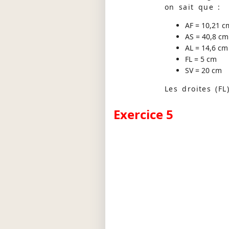
on sait que :
AF = 10,21 c
AS = 40,8 cm
AL = 14,6 cm
FL = 5 cm
SV = 20 cm
Les droites (FL)
Exercice 5