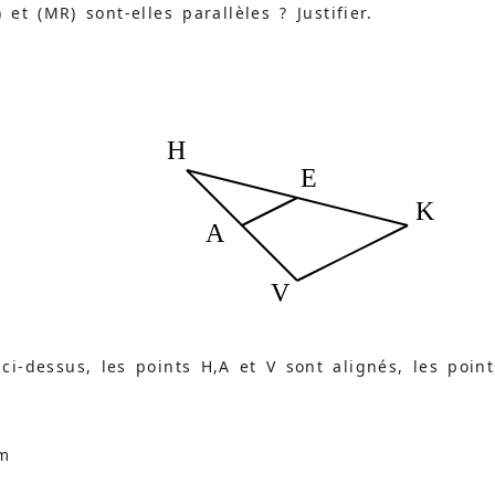
 et (MR) sont-elles parallèles ? Justifier.
H
E
K
A
V
ci-dessus, les points H,A et V sont alignés, les point
cm