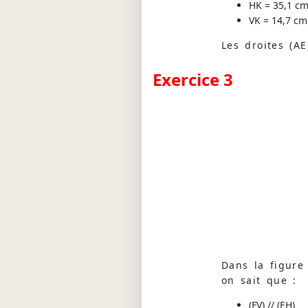
HK = 35,1 c
VK = 14,7 cm
Les droites (AE)
Exercice 3
Dans la figure 
on sait que :
(FV) // (EH)