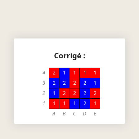
Corrigé :
4
2
1
1
1
1
3
2
2
2
2
1
2
1
2
2
2
2
1
1
1
1
2
1
A
B
C
D
E