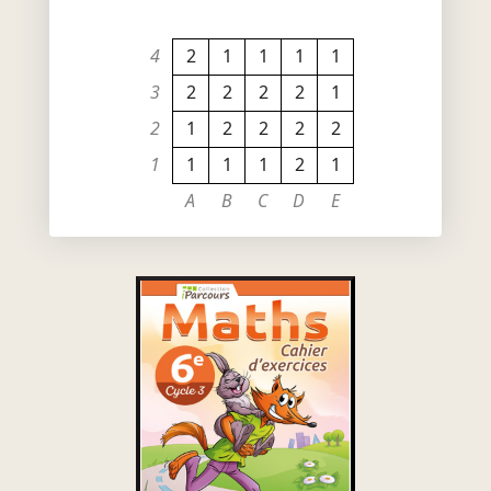
4
2
1
1
1
1
3
2
2
2
2
1
2
1
2
2
2
2
1
1
1
1
2
1
A
B
C
D
E