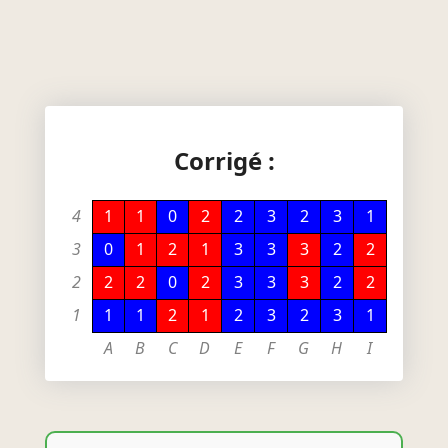
Corrigé :
4
1
1
0
2
2
3
2
3
1
3
0
1
2
1
3
3
3
2
2
2
2
2
0
2
3
3
3
2
2
1
1
1
2
1
2
3
2
3
1
A
B
C
D
E
F
G
H
I