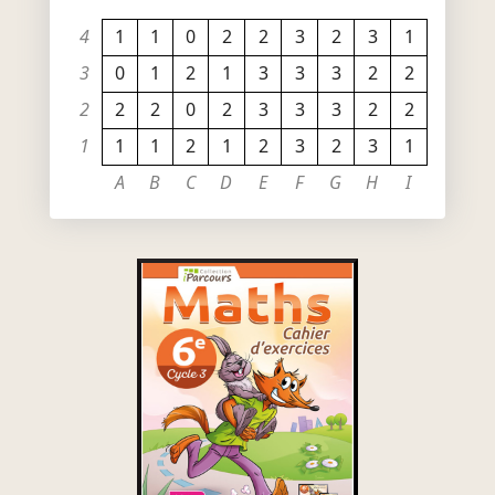
4
1
1
0
2
2
3
2
3
1
3
0
1
2
1
3
3
3
2
2
2
2
2
0
2
3
3
3
2
2
1
1
1
2
1
2
3
2
3
1
A
B
C
D
E
F
G
H
I