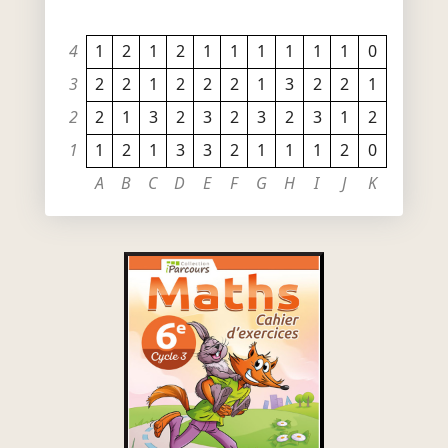
4
1
2
1
2
1
1
1
1
1
1
0
3
2
2
1
2
2
2
1
3
2
2
1
2
2
1
3
2
3
2
3
2
3
1
2
1
1
2
1
3
3
2
1
1
1
2
0
A
B
C
D
E
F
G
H
I
J
K