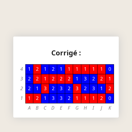
Corrigé :
4
1
2
1
2
1
1
1
1
1
1
0
3
2
2
1
2
2
2
1
3
2
2
1
2
2
1
3
2
3
2
3
2
3
1
2
1
1
2
1
3
3
2
1
1
1
2
0
A
B
C
D
E
F
G
H
I
J
K