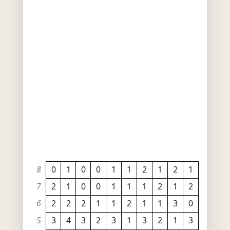
8
0
1
0
0
1
1
2
1
2
1
7
2
1
0
0
1
1
1
2
1
2
6
2
2
2
1
1
2
1
1
3
0
5
3
4
3
2
3
1
3
2
1
3