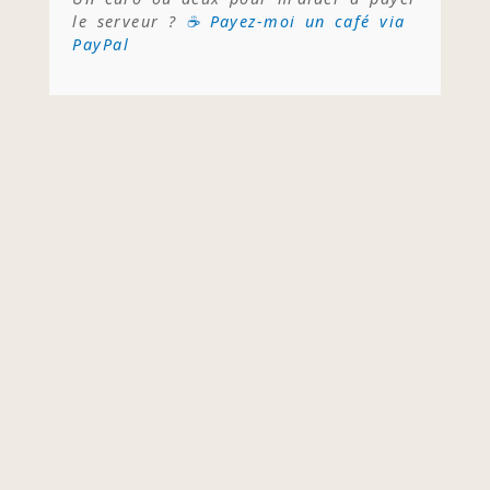
le serveur ?
☕ Payez-moi un café via
PayPal