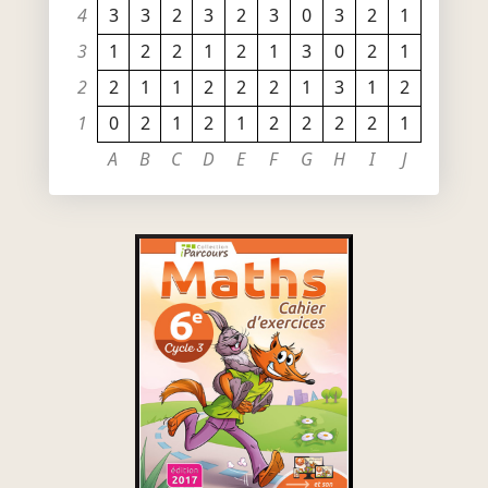
4
3
3
2
3
2
3
0
3
2
1
3
1
2
2
1
2
1
3
0
2
1
2
2
1
1
2
2
2
1
3
1
2
1
0
2
1
2
1
2
2
2
2
1
A
B
C
D
E
F
G
H
I
J