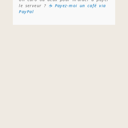
le serveur ?
☕ Payez-moi un café via
PayPal