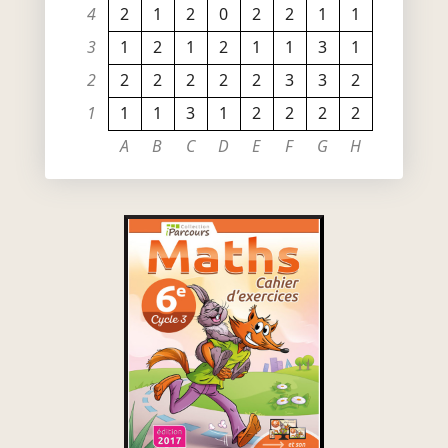
4
2
1
2
0
2
2
1
1
3
1
2
1
2
1
1
3
1
2
2
2
2
2
2
3
3
2
1
1
1
3
1
2
2
2
2
A
B
C
D
E
F
G
H