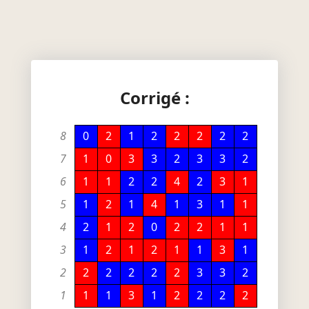
Corrigé :
8
0
2
1
2
2
2
2
2
7
1
0
3
3
2
3
3
2
6
1
1
2
2
4
2
3
1
5
1
2
1
4
1
3
1
1
4
2
1
2
0
2
2
1
1
3
1
2
1
2
1
1
3
1
2
2
2
2
2
2
3
3
2
1
1
1
3
1
2
2
2
2