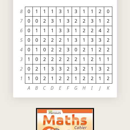
8
0
1
1
1
3
1
3
1
1
2
0
7
0
0
2
3
1
3
2
2
3
1
2
6
0
1
1
1
3
3
1
2
2
4
2
5
0
0
2
2
2
1
3
1
3
3
2
4
0
1
0
2
2
3
0
2
1
2
2
3
1
0
2
2
2
2
2
1
2
1
1
2
0
2
1
3
3
2
3
2
1
3
2
1
1
0
2
1
2
2
1
2
2
1
2
A
B
C
D
E
F
G
H
I
J
K