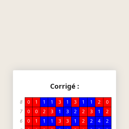
Corrigé :
8
0
1
1
1
3
1
3
1
1
2
0
7
0
0
2
3
1
3
2
2
3
1
2
6
0
1
1
1
3
3
1
2
2
4
2