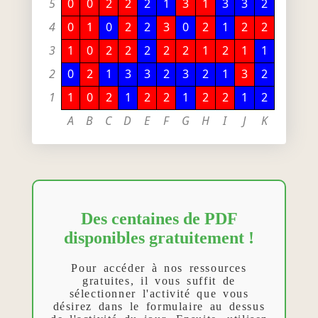
5
0
0
2
2
2
1
3
1
3
3
2
4
0
1
0
2
2
3
0
2
1
2
2
3
1
0
2
2
2
2
2
1
2
1
1
2
0
2
1
3
3
2
3
2
1
3
2
1
1
0
2
1
2
2
1
2
2
1
2
A
B
C
D
E
F
G
H
I
J
K
Des centaines de PDF
disponibles gratuitement !
Pour accéder à nos ressources
gratuites, il vous suffit de
sélectionner l'activité que vous
désirez dans le formulaire au dessus