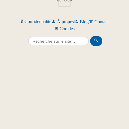
RETOUR
🔒 Confidentialité
👤 À propos
📝 Blog
📧 Contact
⚙️ Cookies
🔍