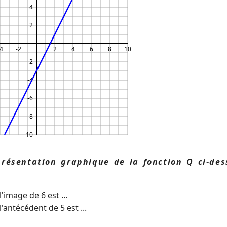
4
2
4
-2
2
4
6
8
10
-2
-4
-6
-8
-10
présentation graphique de la fonction Q ci-des
l'image de 6 est ...
l'antécédent de 5 est ...