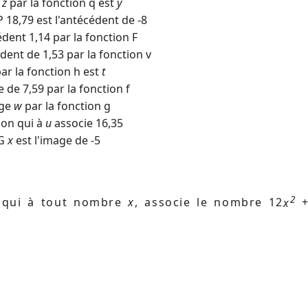
e
z
par la fonction q est
y
 18,79 est l'antécédent de -8
ent 1,14 par la fonction F
dent de 1,53 par la fonction v
r la fonction h est
t
 de 7,59 par la fonction f
age
w
par la fonction g
on qui à
u
associe 16,35
 G
x
est l'image de -5
2
v ,qui à tout nombre
x
, associe le nombre 12
x
+