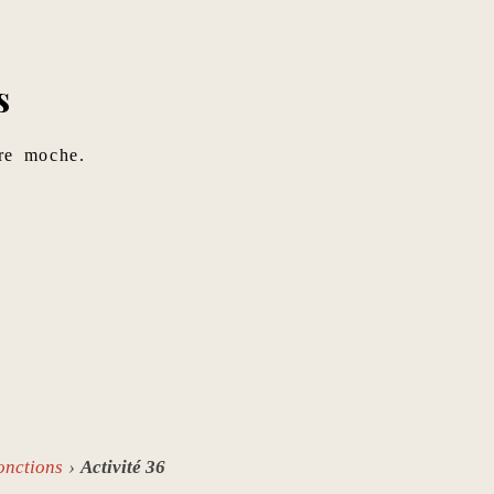
s
re moche.
onctions
Activité 36