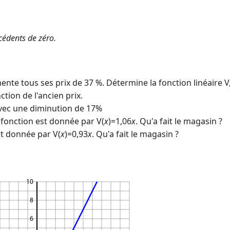
cédents de zéro.
te tous ses prix de 37 %. Détermine la fonction linéaire V
ction de l'ancien prix.
ec une diminution de 17%
 fonction est donnée par V(
x
)=1,06
x
. Qu'a fait le magasin ?
est donnée par V(
x
)=0,93
x
. Qu'a fait le magasin ?
10
8
6