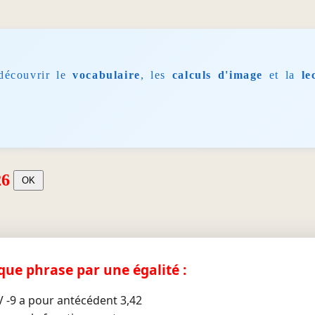
découvrir le
vocabulaire
, les
calculs d'image
et la
le
26
aque phrase par une égalité :
 -9 a pour antécédent 3,42