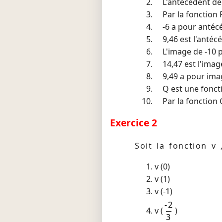
L'antécédent d
Par la fonction P
-6 a pour antécéd
9,46 est l'antécé
L'image de -10 pa
14,47 est l'image
9,49 a pour im
Q est une foncti
Par la fonction
Exercice 2
Soit la fonction 
v (0)
v (1)
v (-1)
-2
v (
)
3