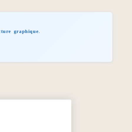
cture graphique
.