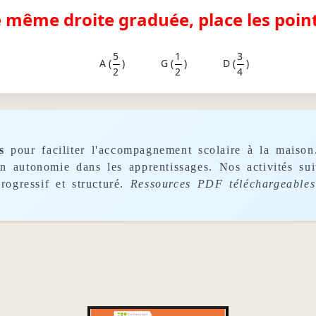
e même droite graduée, place les point
5
1
3
A (
)
G (
)
D (
)
2
2
4
s
pour faciliter l'accompagnement scolaire à la maison
son autonomie dans les apprentissages. Nos activités s
rogressif et structuré.
Ressources PDF téléchargeables 