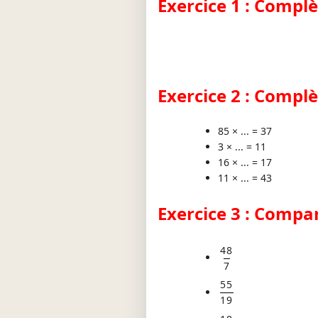
Exercice 1 : Complè
Exercice 2 : Complè
85 × ... = 37
3 × ... = 11
16 × ... = 17
11 × ... = 43
Exercice 3 : Compar
48
7
55
19