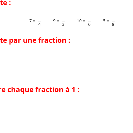
te :
...
...
...
...
7 =
9 =
10 =
5 =
4
3
6
8
te par une fraction :
e chaque fraction à 1 :