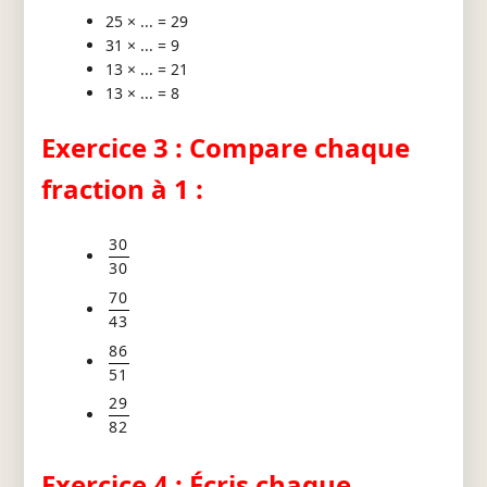
25 × ... = 29
31 × ... = 9
13 × ... = 21
13 × ... = 8
Exercice 3 : Compare chaque
fraction à 1 :
30
30
70
43
86
51
29
82
Exercice 4 : Écris chaque