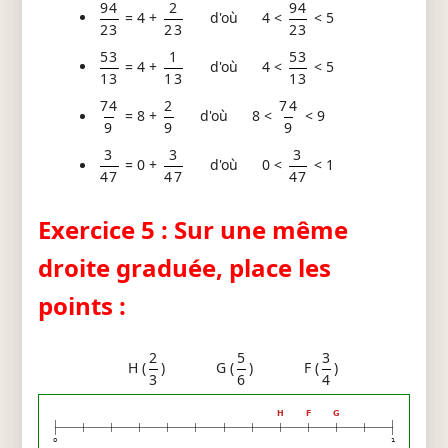
94
2
94
= 4 +
d'où 4 <
< 5
23
23
23
53
1
53
= 4 +
d'où 4 <
< 5
13
13
13
74
2
74
= 8 +
d'où 8 <
< 9
9
9
9
3
3
3
= 0 +
d'où 0 <
< 1
47
47
47
Exercice 5 : Sur une même
droite graduée, place les
points :
2
5
3
H (
)
G (
)
F (
)
3
6
4
H
F
G
0
1