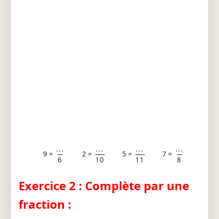
...
...
...
...
9 =
2 =
5 =
7 =
6
10
11
8
Exercice 2 : Complète par une
fraction :