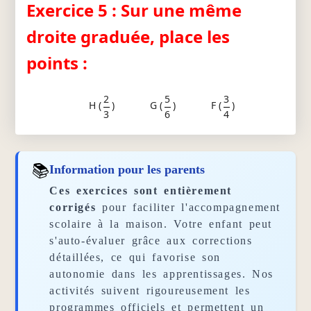
Exercice 5 : Sur une même
droite graduée, place les
points :
2
5
3
H (
)
G (
)
F (
)
3
6
4
📚
Information pour les parents
Ces exercices sont entièrement
corrigés
pour faciliter l'accompagnement
scolaire à la maison. Votre enfant peut
s'auto-évaluer grâce aux corrections
détaillées, ce qui favorise son
autonomie dans les apprentissages. Nos
activités suivent rigoureusement les
programmes officiels et permettent un