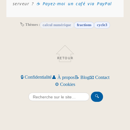
serveur ?
☕ Payez-moi un café via PayPal
🏷 Thèmes :
calcul numérique
fractions
cycle3
RETOUR
🔒 Confidentialité
👤 À propos
📝 Blog
📧 Contact
⚙️ Cookies
🔍