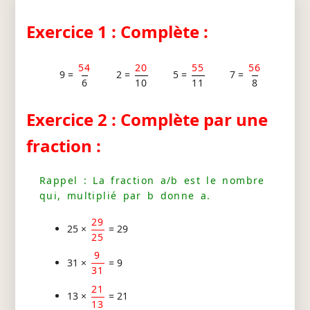
Exercice 1 : Complète :
54
20
55
56
9 =
2 =
5 =
7 =
6
10
11
8
Exercice 2 : Complète par une
fraction :
Rappel : La fraction a/b est le nombre
qui, multiplié par b donne a.
29
25 ×
= 29
25
9
31 ×
= 9
31
21
13 ×
= 21
13