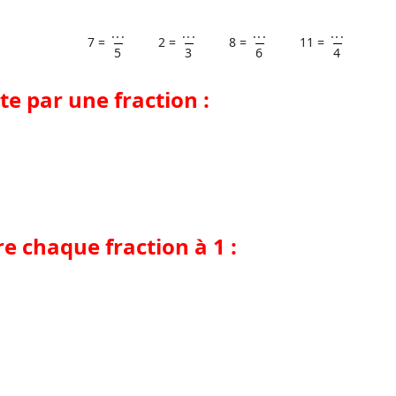
...
...
...
...
7 =
2 =
8 =
11 =
5
3
6
4
te par une fraction :
e chaque fraction à 1 :