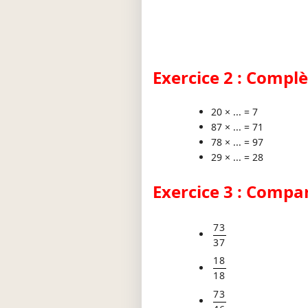
Exercice 2 : Complè
20 × ... = 7
87 × ... = 71
78 × ... = 97
29 × ... = 28
Exercice 3 : Compar
73
37
18
18
73