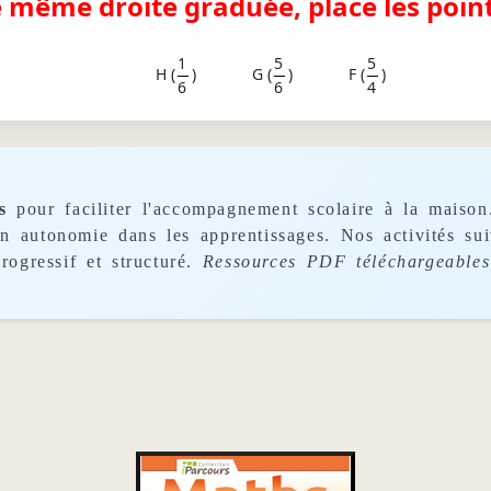
e même droite graduée, place les point
1
5
5
H (
)
G (
)
F (
)
6
6
4
s
pour faciliter l'accompagnement scolaire à la maison
son autonomie dans les apprentissages. Nos activités s
rogressif et structuré.
Ressources PDF téléchargeables 