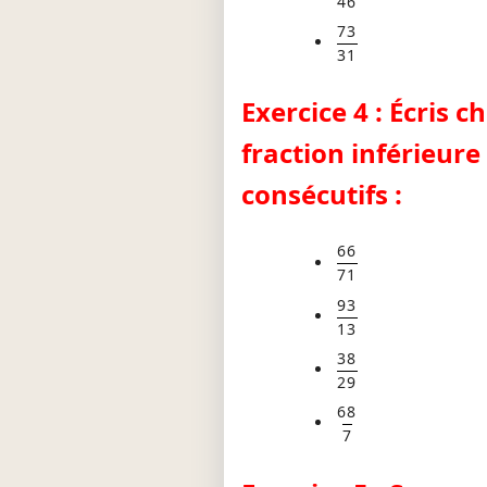
46
73
31
Exercice 4 : Écris
fraction inférieur
consécutifs :
66
71
93
13
38
29
68
7