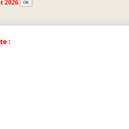
et 2026
te :