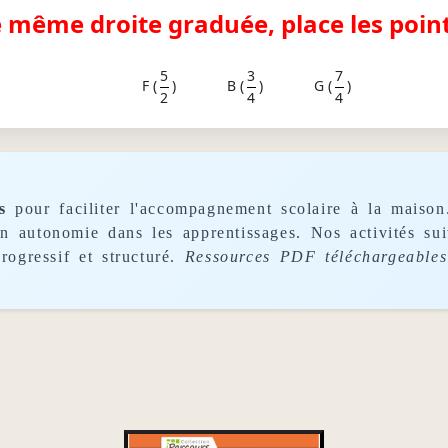
e même droite graduée, place les point
5
3
7
F (
)
B (
)
G (
)
2
4
4
s
pour faciliter l'accompagnement scolaire à la maison
son autonomie dans les apprentissages. Nos activités s
rogressif et structuré.
Ressources PDF téléchargeables 