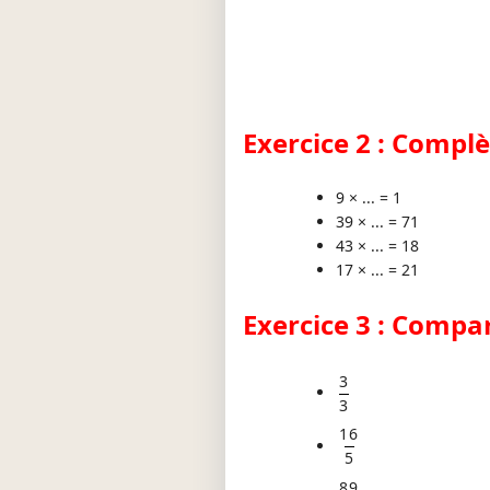
Exercice 2 : Complè
9 × ... = 1
39 × ... = 71
43 × ... = 18
17 × ... = 21
Exercice 3 : Compar
3
3
16
5
89