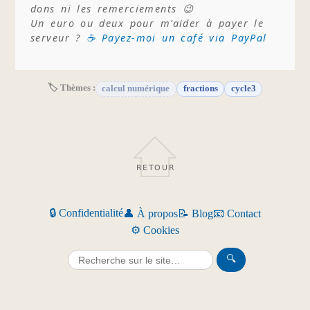
dons ni les remerciements 😉
Un euro ou deux pour m'aider à payer le
serveur ?
☕ Payez-moi un café via PayPal
🏷 Thèmes :
calcul numérique
fractions
cycle3
RETOUR
🔒 Confidentialité
👤 À propos
📝 Blog
📧 Contact
⚙️ Cookies
🔍