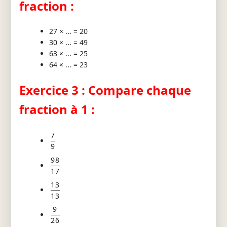
fraction :
27 × ... = 20
30 × ... = 49
63 × ... = 25
64 × ... = 23
Exercice 3 : Compare chaque
fraction à 1 :
7
9
98
17
13
13
9
26