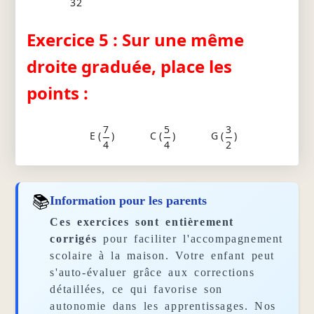
32
Exercice 5 : Sur une même
droite graduée, place les
points :
7
5
3
E (
)
C (
)
G (
)
4
4
2
📚
Information pour les parents
Ces exercices sont entièrement
corrigés
pour faciliter l'accompagnement
scolaire à la maison. Votre enfant peut
s'auto-évaluer grâce aux corrections
détaillées, ce qui favorise son
autonomie dans les apprentissages. Nos