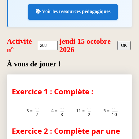
📚 Voir les ressources pédagogiques
Activité
jeudi 15 octobre
n°
2026
À vous de jouer !
Exercice 1 : Complète :
...
...
...
...
3 =
4 =
11 =
5 =
7
8
2
10
Exercice 2 : Complète par une