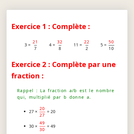
Exercice 1 : Complète :
21
32
22
50
3 =
4 =
11 =
5 =
7
8
2
10
Exercice 2 : Complète par une
fraction :
Rappel : La fraction a/b est le nombre
qui, multiplié par b donne a.
20
27 ×
= 20
27
49
30 ×
= 49
30