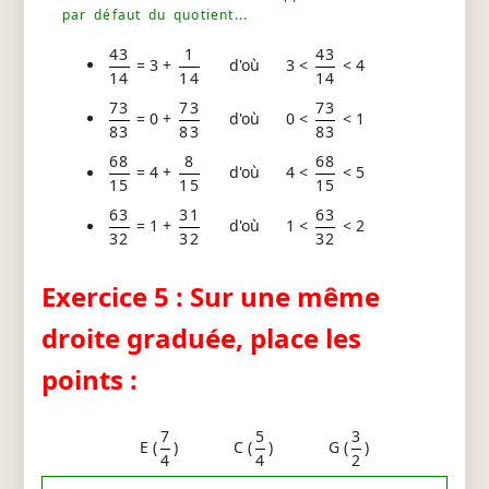
par défaut du quotient...
43
1
43
= 3 +
d'où 3 <
< 4
14
14
14
73
73
73
= 0 +
d'où 0 <
< 1
83
83
83
68
8
68
= 4 +
d'où 4 <
< 5
15
15
15
63
31
63
= 1 +
d'où 1 <
< 2
32
32
32
Exercice 5 : Sur une même
droite graduée, place les
points :
7
5
3
E (
)
C (
)
G (
)
4
4
2