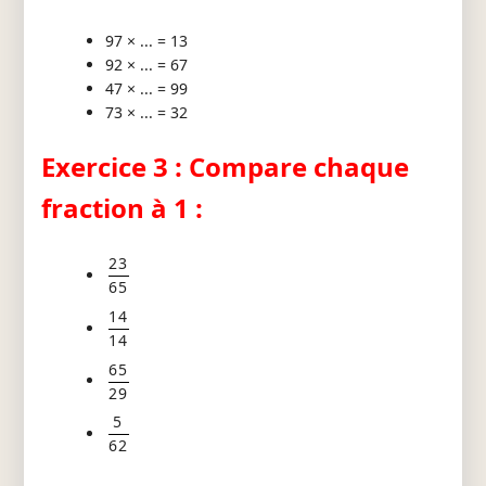
97 × ... = 13
92 × ... = 67
47 × ... = 99
73 × ... = 32
Exercice 3 : Compare chaque
fraction à 1 :
23
65
14
14
65
29
5
62