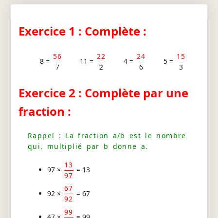
Exercice 1 : Complète :
56
22
24
15
8 =
11 =
4 =
5 =
7
2
6
3
Exercice 2 : Complète par une
fraction :
Rappel : La fraction a/b est le nombre
qui, multiplié par b donne a.
13
97 ×
= 13
97
67
92 ×
= 67
92
99
47 ×
= 99