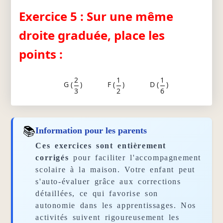
Exercice 5 : Sur une même
droite graduée, place les
points :
2
1
1
G (
)
F (
)
D (
)
3
2
6
📚
Information pour les parents
Ces exercices sont entièrement
corrigés
pour faciliter l'accompagnement
scolaire à la maison. Votre enfant peut
s'auto-évaluer grâce aux corrections
détaillées, ce qui favorise son
autonomie dans les apprentissages. Nos
activités suivent rigoureusement les