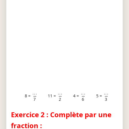
...
...
...
...
8 =
11 =
4 =
5 =
7
2
6
3
Exercice 2 : Complète par une
fraction :