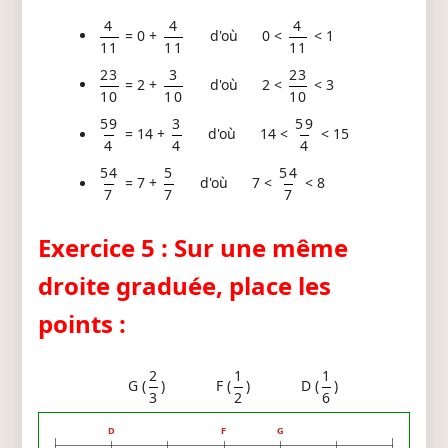
4
4
4
= 0 +
d'où 0 <
< 1
11
11
11
23
3
23
= 2 +
d'où 2 <
< 3
10
10
10
59
3
59
= 14 +
d'où 14 <
< 15
4
4
4
54
5
54
= 7 +
d'où 7 <
< 8
7
7
7
Exercice 5 : Sur une même
droite graduée, place les
points :
2
1
1
G (
)
F (
)
D (
)
3
2
6
D
F
G