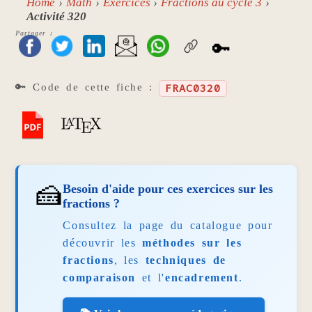
Home
Math
Exercices
Fractions au cycle 3
Activité 320
Partager :
🔑
🔑 Code de cette fiche :
FRAC0320
🍰
Besoin d'aide pour ces exercices sur les
fractions ?
Consultez la page du catalogue pour
découvrir les
méthodes sur les
fractions
, les
techniques de
comparaison
et l'
encadrement
.