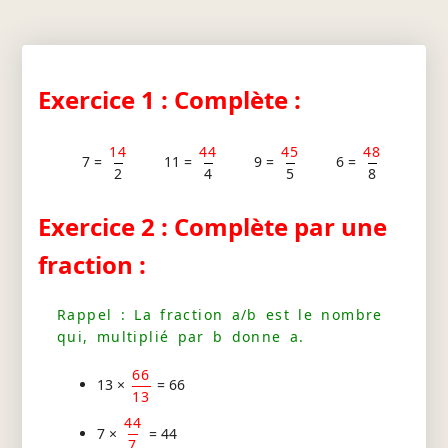
Exercice 1 : Complète :
14
44
45
48
7 =
11 =
9 =
6 =
2
4
5
8
Exercice 2 : Complète par une
fraction :
Rappel : La fraction a/b est le nombre
qui, multiplié par b donne a.
66
13 ×
= 66
13
44
7 ×
= 44
7