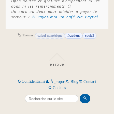
Open source et gratuité n'empêchent ni les
dons ni les remerciements 😉
Un euro ou deux pour m'aider à payer le
serveur ?
☕ Payez-moi un café via PayPal
🏷 Thèmes :
calcul numérique
fractions
cycle3
RETOUR
🔒 Confidentialité
👤 À propos
📝 Blog
📧 Contact
⚙️ Cookies
🔍