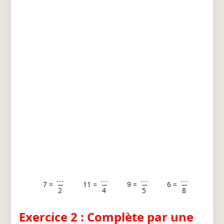
...
...
...
...
7 =
11 =
9 =
6 =
2
4
5
8
Exercice 2 : Complète par une