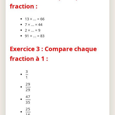
fraction :
13 × ... = 66
7 × ... = 44
2 × ... = 9
91 × ... = 83
Exercice 3 : Compare chaque
fraction à 1 :
3
1
29
29
47
35
25
16