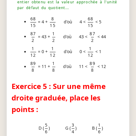
entier obtenu est la valeur approchée à l'unité
par défaut du quotient...
68
8
68
= 4 +
d'où 4 <
< 5
15
15
15
87
1
87
= 43 +
d'où 43 <
< 44
2
2
2
1
1
1
= 0 +
d'où 0 <
< 1
12
12
12
89
1
89
= 11 +
d'où 11 <
< 12
8
8
8
Exercice 5 : Sur une même
droite graduée, place les
points :
5
3
1
D (
)
G (
)
B (
)
6
4
6