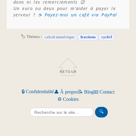
dons ni les remerciements 😉
Un euro ou deux pour m'aider à payer le
serveur ?
☕ Payez-moi un café via PayPal
🏷 Thèmes :
calcul numérique
fractions
cycle3
RETOUR
🔒 Confidentialité
👤 À propos
📝 Blog
📧 Contact
⚙️ Cookies
🔍