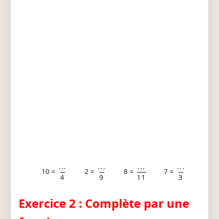
...
...
...
...
10 =
2 =
8 =
7 =
4
9
11
3
Exercice 2 : Complète par une