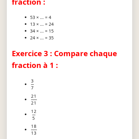
fraction :
53 × ... = 4
13 × ... = 24
34 × ... = 15
24 × ... = 35
Exercice 3 : Compare chaque
fraction à 1 :
3
7
21
21
12
5
18
13