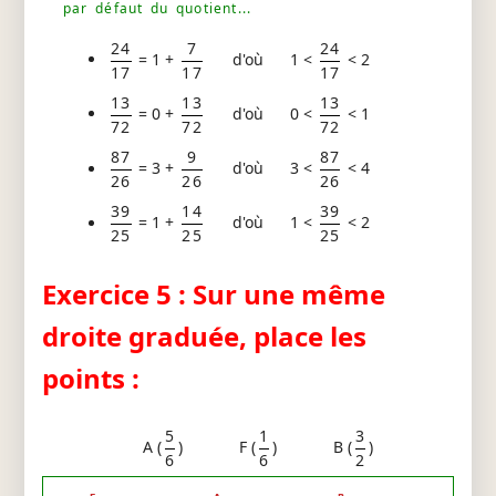
par défaut du quotient...
24
7
24
= 1 +
d'où 1 <
< 2
17
17
17
13
13
13
= 0 +
d'où 0 <
< 1
72
72
72
87
9
87
= 3 +
d'où 3 <
< 4
26
26
26
39
14
39
= 1 +
d'où 1 <
< 2
25
25
25
Exercice 5 : Sur une même
droite graduée, place les
points :
5
1
3
A (
)
F (
)
B (
)
6
6
2