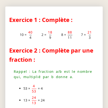
Exercice 1 : Complète :
40
18
88
21
10 =
2 =
8 =
7 =
4
9
11
3
Exercice 2 : Complète par une
fraction :
Rappel : La fraction a/b est le nombre
qui, multiplié par b donne a.
4
53 ×
= 4
53
24
13 ×
= 24
13