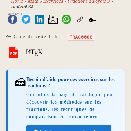
Home
Math
Exercices
Fractions au cycle 3
Activité 68
Partager :
🔑
🔑 Code de cette fiche :
FRAC0068
🍰
Besoin d'aide pour ces exercices sur les
fractions ?
Consultez la page du catalogue pour
découvrir les
méthodes sur les
fractions
, les
techniques de
comparaison
et l'
encadrement
.