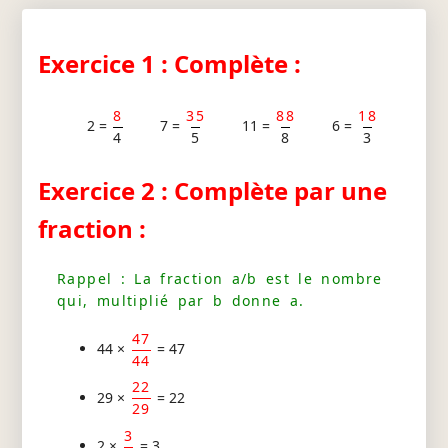
Exercice 1 : Complète :
8
35
88
18
2 =
7 =
11 =
6 =
4
5
8
3
Exercice 2 : Complète par une
fraction :
Rappel : La fraction a/b est le nombre
qui, multiplié par b donne a.
47
44 ×
= 47
44
22
29 ×
= 22
29
3
2 ×
= 3