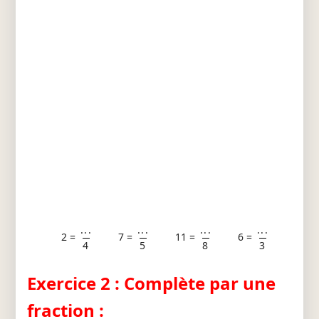
...
...
...
...
2 =
7 =
11 =
6 =
4
5
8
3
Exercice 2 : Complète par une
fraction :