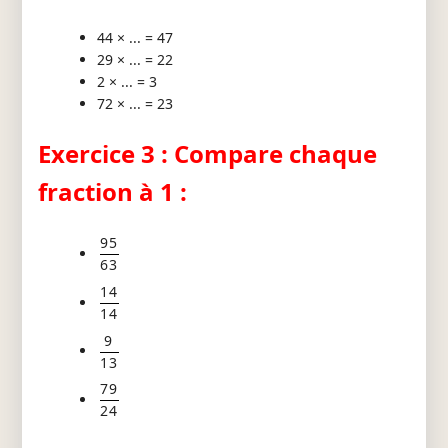
44 × ... = 47
29 × ... = 22
2 × ... = 3
72 × ... = 23
Exercice 3 : Compare chaque
fraction à 1 :
95
63
14
14
9
13
79
24