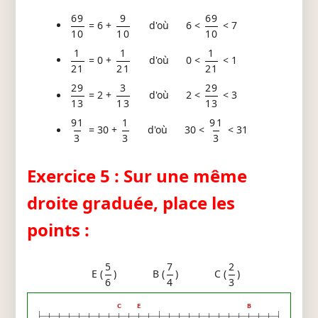
69
9
69
= 6 +
d'où 6 <
< 7
10
10
10
1
1
1
= 0 +
d'où 0 <
< 1
21
21
21
29
3
29
= 2 +
d'où 2 <
< 3
13
13
13
91
1
91
= 30 +
d'où 30 <
< 31
3
3
3
Exercice 5 : Sur une même
droite graduée, place les
points :
5
7
2
E (
)
B (
)
C (
)
6
4
3
C
E
B