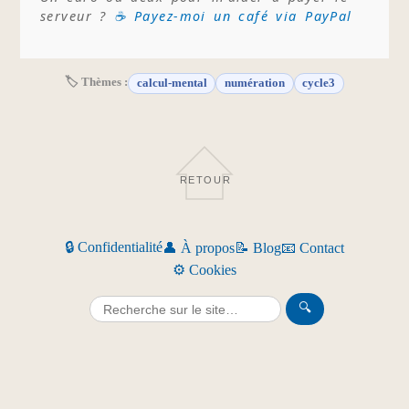
serveur ?
☕ Payez-moi un café via PayPal
🏷 Thèmes :
calcul-mental
numération
cycle3
RETOUR
🔒 Confidentialité
👤 À propos
📝 Blog
📧 Contact
⚙️ Cookies
🔍