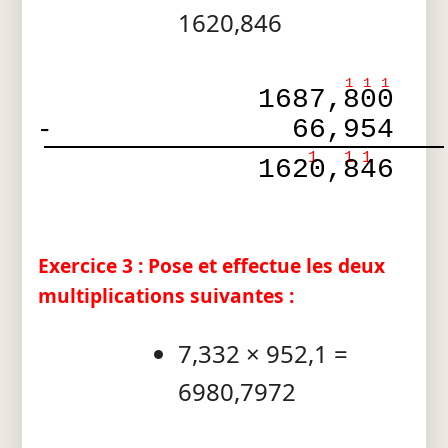
1620,846
1
1
1
1687,800
-
66,954
1
1
1
1620,846
Exercice 3 : Pose et effectue les deux
multiplications suivantes :
7,332 × 952,1 =
6980,7972