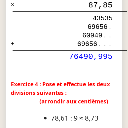
×
87,85
43535
69656
.
60949
.
.
+
69656
.
.
.
76490,995
Exercice 4 : Pose et effectue les deux
divisions suivantes :
(arrondir aux centièmes)
78,61 : 9 ≈ 8,73