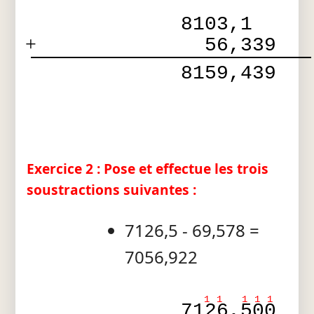
8103,1  
+
  56,339
 8159,439
Exercice 2 : Pose et effectue les trois
soustractions suivantes :
7126,5 - 69,578 =
7056,922
1
1
1
1
1
7126,500