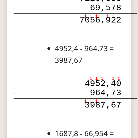
-
69,578
1
1
1
1
1
7056,922
4952,4 - 964,73 =
3987,67
1
1
1
1
1
4952,40
-
964,73
1
1
1
1
1
3987,67
1687,8 - 66,954 =