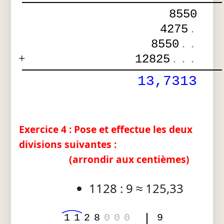
8550
4275
.
8550
.
.
+
12825
.
.
.
13,7313
Exercice 4 : Pose et effectue les deux
divisions suivantes :
(arrondir aux centièmes)
1128 : 9 ≈ 125,33
1
1
2
8
0
0
0
9