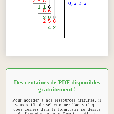
2
5
8
0
,
6
2
6
1
1
6
8
6
3
0
0
2
5
8
4
2
Des centaines de PDF disponibles
gratuitement !
Pour accéder à nos ressources gratuites, il
vous suffit de sélectionner l'activité que
vous désirez dans le formulaire au dessus
de l'activité du jour. Ensuite, utilisez