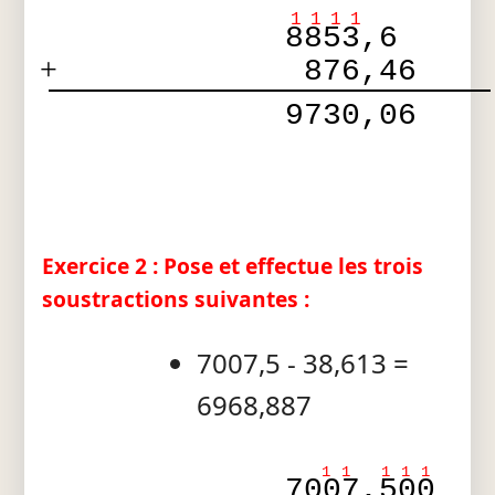
1
1
1
1
8853,6  
+
 876,46 
 9730,06 
Exercice 2 : Pose et effectue les trois
soustractions suivantes :
7007,5 - 38,613 =
6968,887
1
1
1
1
1
7007,500