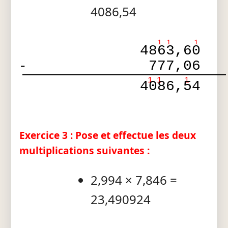
4086,54
1
1
1
4863,60
-
777,06
1
1
1
4086,54
Exercice 3 : Pose et effectue les deux
multiplications suivantes :
2,994 × 7,846 =
23,490924