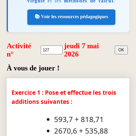
virgule
et les
méthodes de calcul
.
📚 Voir les ressources pédagogiques
Activité
jeudi 7 mai
n°
2026
À vous de jouer !
Exercice 1 : Pose et effectue les trois
additions suivantes :
593,7 + 818,71
2670,6 + 535,88