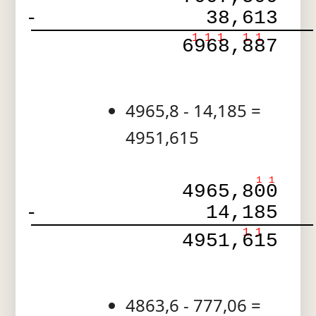
-
38,613
1
1
1
1
1
6968,887
4965,8 - 14,185 =
4951,615
1
1
4965,800
-
14,185
1
1
4951,615
4863,6 - 777,06 =