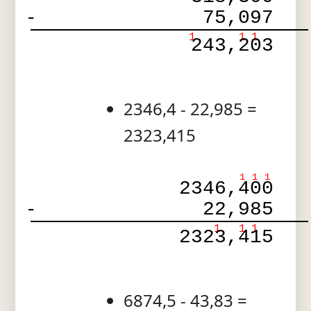
-
75,097
1
1
1
243,203
2346,4 - 22,985 =
2323,415
1
1
1
2346,400
-
22,985
1
1
1
2323,415
6874,5 - 43,83 =