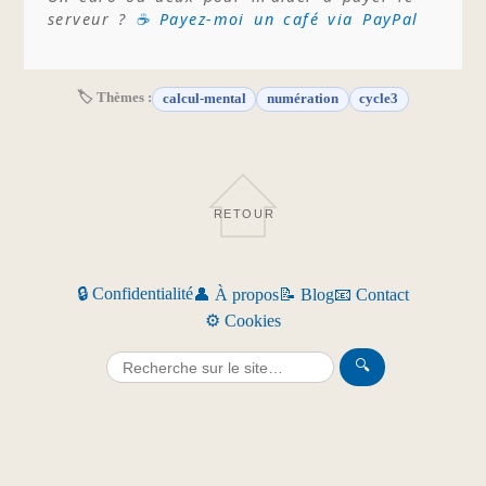
serveur ?
☕ Payez-moi un café via PayPal
🏷 Thèmes :
calcul-mental
numération
cycle3
RETOUR
🔒 Confidentialité
👤 À propos
📝 Blog
📧 Contact
⚙️ Cookies
🔍