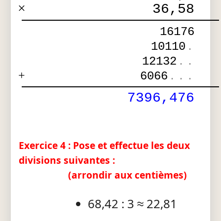
×
36,58
16176
10110
.
12132
.
.
+
6066
.
.
.
7396,476
Exercice 4 : Pose et effectue les deux
divisions suivantes :
(arrondir aux centièmes)
68,42 : 3 ≈ 22,81