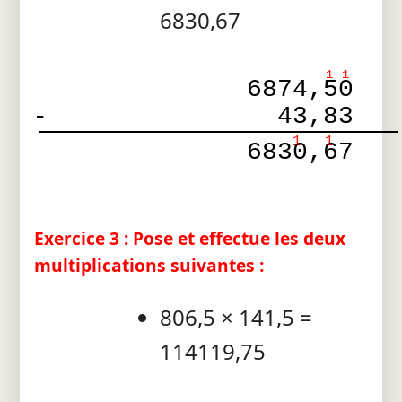
6830,67
1
1
6874,50
-
43,83
1
1
6830,67
Exercice 3 : Pose et effectue les deux
multiplications suivantes :
806,5 × 141,5 =
114119,75