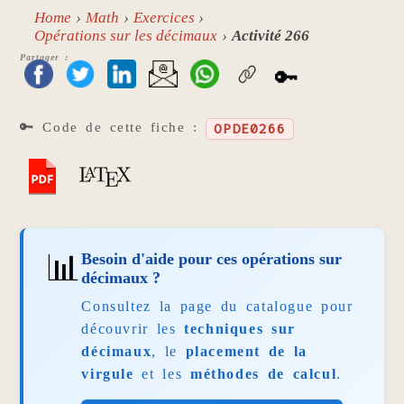
Home
Math
Exercices
Opérations sur les décimaux
Activité 266
Partager :
🔑
🔑 Code de cette fiche :
OPDE0266
📊
Besoin d'aide pour ces opérations sur
décimaux ?
Consultez la page du catalogue pour
découvrir les
techniques sur
décimaux
, le
placement de la
virgule
et les
méthodes de calcul
.