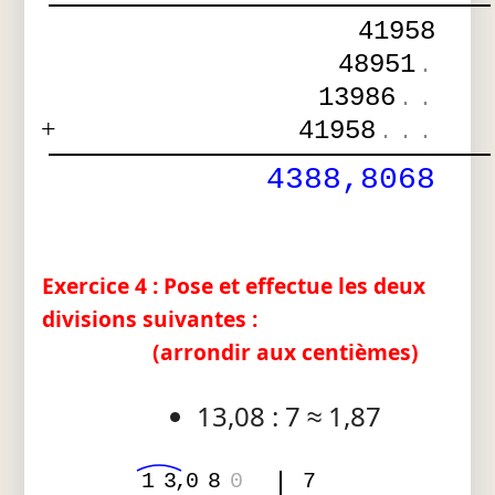
41958
48951
.
13986
.
.
+
41958
.
.
.
4388,8068
Exercice 4 : Pose et effectue les deux
divisions suivantes :
(arrondir aux centièmes)
13,08 : 7 ≈ 1,87
1
3
,
0
8
0
7