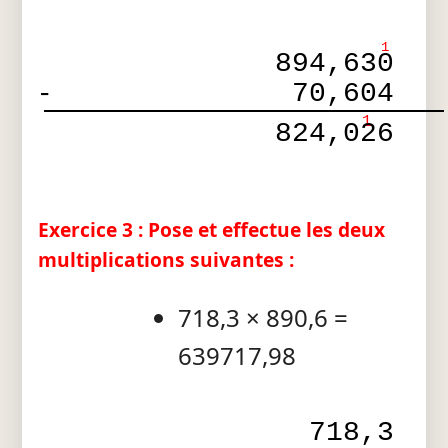
1
894,630
-
70,604
1
824,026
Exercice 3 : Pose et effectue les deux
multiplications suivantes :
718,3 × 890,6 =
639717,98
718,3