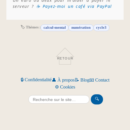
Un euro ou deux pour m'aider à payer le
serveur ?
☕ Payez-moi un café via PayPal
🏷 Thèmes :
calcul-mental
numération
cycle3
RETOUR
🔒 Confidentialité
👤 À propos
📝 Blog
📧 Contact
⚙️ Cookies
🔍