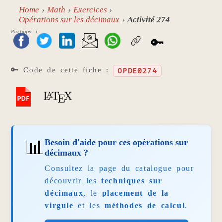
Home
Math
Exercices
Opérations sur les décimaux
Activité 274
Partager :
🔑
🔑 Code de cette fiche :
OPDE0274
📊
Besoin d'aide pour ces opérations sur
décimaux ?
Consultez la page du catalogue pour
découvrir les
techniques sur
décimaux
, le
placement de la
virgule
et les
méthodes de calcul
.