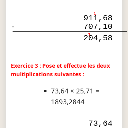
1
911,68
-
707,10
1
204,58
Exercice 3 : Pose et effectue les deux
multiplications suivantes :
73,64 × 25,71 =
1893,2844
73,64