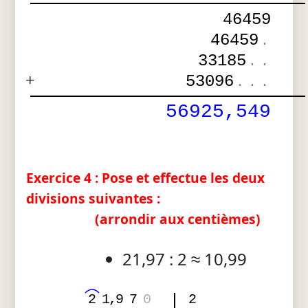
46459
46459
.
33185
.
.
+
53096
.
.
.
56925,549
Exercice 4 : Pose et effectue les deux
divisions suivantes :
(arrondir aux centièmes)
21,97 : 2 ≈ 10,99
2
1
,
9
7
0
2