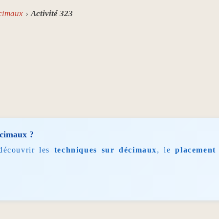
écimaux
Activité 323
écimaux ?
découvrir les
techniques sur décimaux
, le
placement 