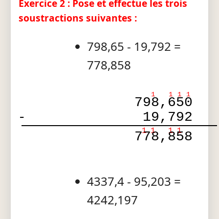
Exercice 2 : Pose et effectue les trois
soustractions suivantes :
798,65 - 19,792 =
778,858
1
1
1
1
798,650
-
19,792
1
1
1
1
778,858
4337,4 - 95,203 =
4242,197