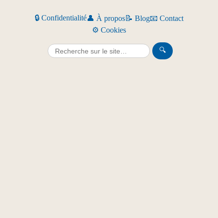
🔒 Confidentialité
👤 À propos
📝 Blog
📧 Contact
⚙️ Cookies
🔍