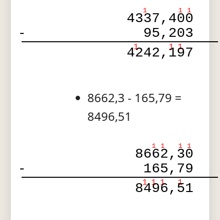
1
1
1
4337,400
-
95,203
1
1
1
4242,197
8662,3 - 165,79 =
8496,51
1
1
1
1
8662,30
-
165,79
1
1
1
1
8496,51