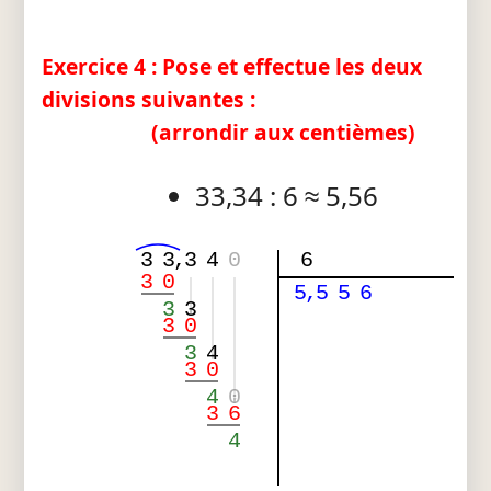
Exercice 4 : Pose et effectue les deux
divisions suivantes :
(arrondir aux centièmes)
33,34 : 6 ≈ 5,56
3
3
,
3
4
0
6
3
0
5
,
5
5
6
3
3
3
0
3
4
3
0
4
0
3
6
4