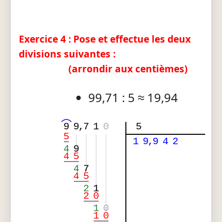
Exercice 4 : Pose et effectue les deux
divisions suivantes :
(arrondir aux centièmes)
99,71 : 5 ≈ 19,94
9
9
,
7
1
0
5
5
1
9
,
9
4
2
4
9
4
5
4
7
4
5
2
1
2
0
1
0
1
0