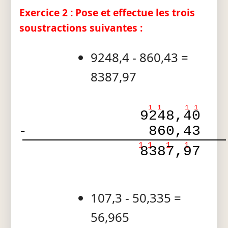
Exercice 2 : Pose et effectue les trois
soustractions suivantes :
9248,4 - 860,43 =
8387,97
1
1
1
1
9248,40
-
860,43
1
1
1
1
8387,97
107,3 - 50,335 =
56,965