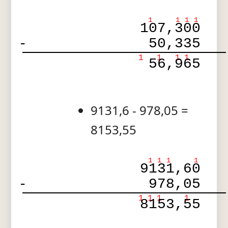
1
1
1
1
107,300
-
50,335
1
1
1
1
56,965
9131,6 - 978,05 =
8153,55
1
1
1
1
9131,60
-
978,05
1
1
1
1
8153,55