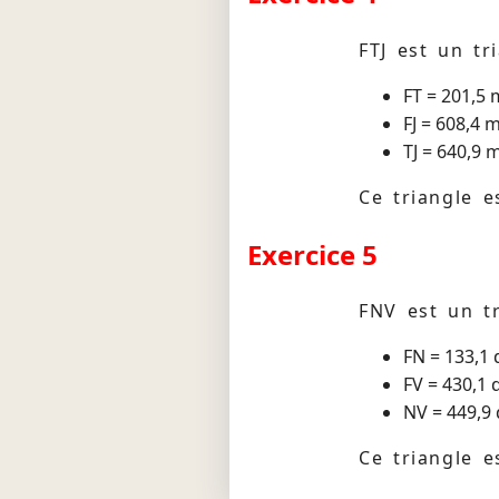
FTJ est un tr
FT = 201,5
FJ = 608,4
TJ = 640,9
Ce triangle es
Exercice 5
FNV est un tr
FN = 133,1
FV = 430,1
NV = 449,9
Ce triangle es