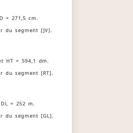
VD = 271,5 cm.
ur du segment [JV].
et HT = 594,1 dm.
ur du segment [RT].
 DL = 252 m.
ur du segment [GL].