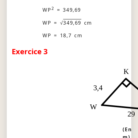
2
WP
= 349,69
WP = √
349,69
cm
WP = 18,7 cm
Exercice 3
K
3,4
W
29
(En
m)