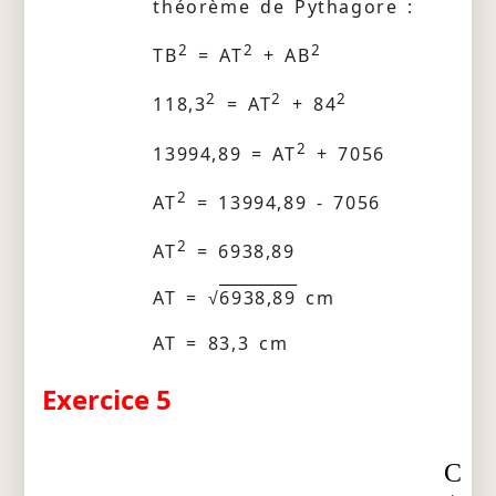
théorème de Pythagore :
2
2
2
TB
= AT
+ AB
2
2
2
118,3
= AT
+ 84
2
13994,89 = AT
+ 7056
2
AT
= 13994,89 - 7056
2
AT
= 6938,89
AT = √
6938,89
cm
AT = 83,3 cm
Exercice 5
C