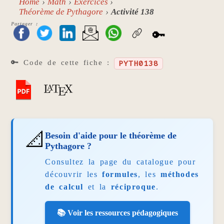
Home
Math
Exercices
Théorème de Pythagore
Activité 138
Partager :
🔑
🔑 Code de cette fiche :
PYTH0138
📐
Besoin d'aide pour le théorème de
Pythagore ?
Consultez la page du catalogue pour
découvrir les
formules
, les
méthodes
de calcul
et la
réciproque
.
📚 Voir les ressources pédagogiques