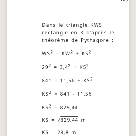
Dans le triangle KWS
rectangle en K d'après le
théorème de Pythagore :
2
2
2
WS
= KW
+ KS
2
2
2
29
= 3,4
+ KS
2
841 = 11,56 + KS
2
KS
= 841 - 11,56
2
KS
= 829,44
KS = √
829,44
m
KS = 28,8 m