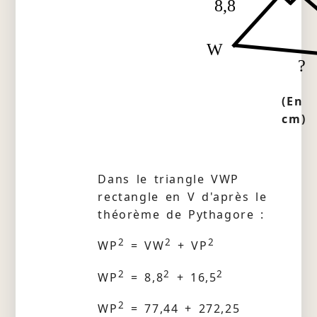
8,8
W
?
(En
cm)
Dans le triangle VWP
rectangle en V d'après le
théorème de Pythagore :
2
2
2
WP
= VW
+ VP
2
2
2
WP
= 8,8
+ 16,5
2
WP
= 77,44 + 272,25