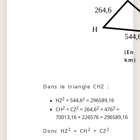
264,6
H
544,
(En
km)
Dans le triangle CHZ :
2
2
HZ
= 544,6
= 296589,16
2
2
2
2
CH
+ CZ
= 264,6
+ 476
=
70013,16 + 226576 = 296589,16
2
2
2
Donc HZ
= CH
+ CZ