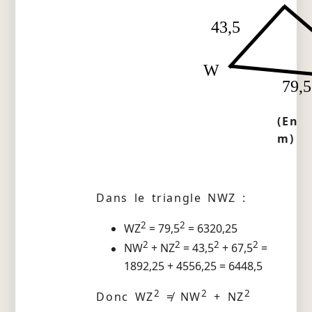
43,5
W
79,5
(En
m)
Dans le triangle NWZ :
2
2
WZ
= 79,5
= 6320,25
2
2
2
2
NW
+ NZ
= 43,5
+ 67,5
=
1892,25 + 4556,25 = 6448,5
2
2
2
Donc WZ
≠ NW
+ NZ