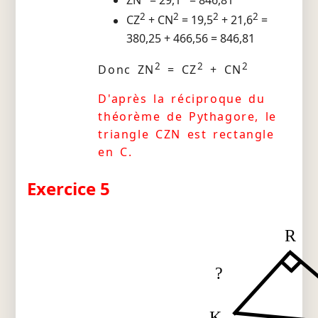
ZN
= 29,1
= 846,81
2
2
2
2
CZ
+ CN
= 19,5
+ 21,6
=
380,25 + 466,56 = 846,81
2
2
2
Donc ZN
= CZ
+ CN
D'après la réciproque du
théorème de Pythagore, le
triangle CZN est rectangle
en C.
Exercice 5
R
?
K