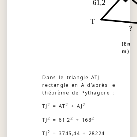
61,2
T
?
(En
m)
Dans le triangle ATJ
rectangle en A d'après le
théorème de Pythagore :
2
2
2
TJ
= AT
+ AJ
2
2
2
TJ
= 61,2
+ 168
2
TJ
= 3745,44 + 28224