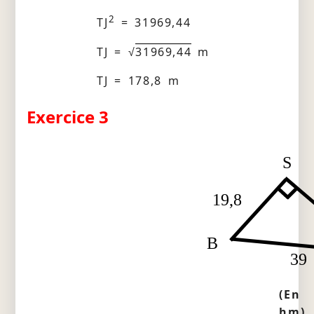
2
TJ
= 31969,44
TJ = √
31969,44
m
TJ = 178,8 m
Exercice 3
S
19,8
B
39
(En
hm)