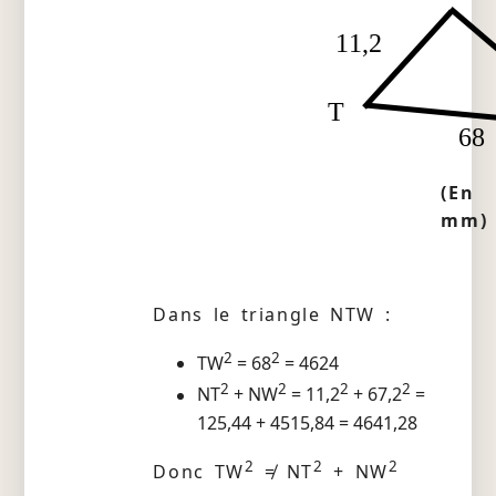
11,2
T
68
(En
mm)
Dans le triangle NTW :
2
2
TW
= 68
= 4624
2
2
2
2
NT
+ NW
= 11,2
+ 67,2
=
125,44 + 4515,84 = 4641,28
2
2
2
Donc TW
≠ NT
+ NW