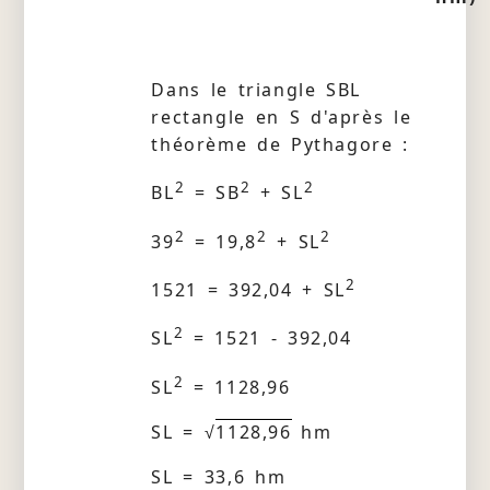
Dans le triangle SBL
rectangle en S d'après le
théorème de Pythagore :
2
2
2
BL
= SB
+ SL
2
2
2
39
= 19,8
+ SL
2
1521 = 392,04 + SL
2
SL
= 1521 - 392,04
2
SL
= 1128,96
SL = √
1128,96
hm
SL = 33,6 hm