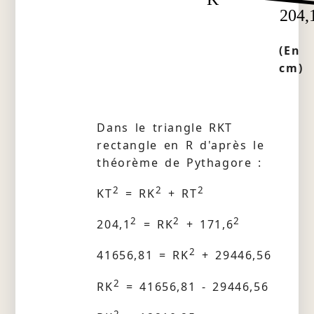
204,
(En
cm)
Dans le triangle RKT
rectangle en R d'après le
théorème de Pythagore :
2
2
2
KT
= RK
+ RT
2
2
2
204,1
= RK
+ 171,6
2
41656,81 = RK
+ 29446,56
2
RK
= 41656,81 - 29446,56
2