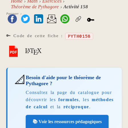
Home
Math
Exercices
Théorème de Pythagore
Activité 158
Partager :
🔑
🔑 Code de cette fiche :
PYTH0158
📐
Besoin d'aide pour le théorème de
Pythagore ?
Consultez la page du catalogue pour
découvrir les
formules
, les
méthodes
de calcul
et la
réciproque
.
📚 Voir les ressources pédagogiques