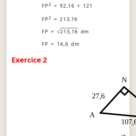
2
FP
= 92,16 + 121
2
FP
= 213,16
FP = √
213,16
dm
FP = 14,6 dm
Exercice 2
N
27,6
A
107,