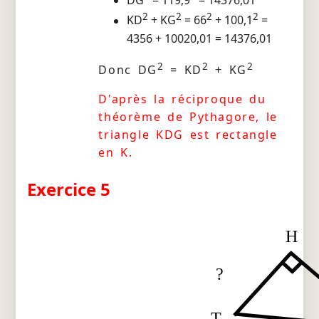
DG
= 119,9
= 14376,01
2
2
2
2
KD
+ KG
= 66
+ 100,1
=
4356 + 10020,01 = 14376,01
2
2
2
Donc DG
= KD
+ KG
D'après la réciproque du
théorème de Pythagore, le
triangle KDG est rectangle
en K.
Exercice 5
H
?
T