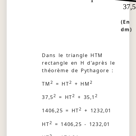
37,5
(En
dm)
Dans le triangle HTM
rectangle en H d'après le
théorème de Pythagore :
2
2
2
TM
= HT
+ HM
2
2
2
37,5
= HT
+ 35,1
2
1406,25 = HT
+ 1232,01
2
HT
= 1406,25 - 1232,01
2