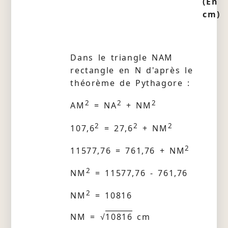
(En
cm)
Dans le triangle NAM
rectangle en N d'après le
théorème de Pythagore :
2
2
2
AM
= NA
+ NM
2
2
2
107,6
= 27,6
+ NM
2
11577,76 = 761,76 + NM
2
NM
= 11577,76 - 761,76
2
NM
= 10816
NM = √
10816
cm