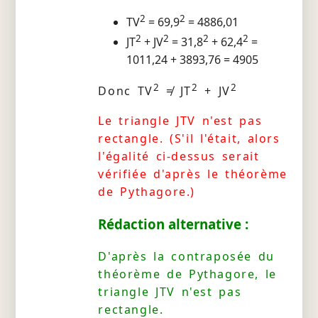
2
2
TV
= 69,9
= 4886,01
2
2
2
2
JT
+ JV
= 31,8
+ 62,4
=
1011,24 + 3893,76 = 4905
2
2
2
Donc TV
≠ JT
+ JV
Le triangle JTV n'est pas
rectangle. (S'il l'était, alors
l'égalité ci-dessus serait
vérifiée d'après le théorème
de Pythagore.)
Rédaction alternative :
D'après la contraposée du
théorème de Pythagore, le
triangle JTV n'est pas
rectangle.