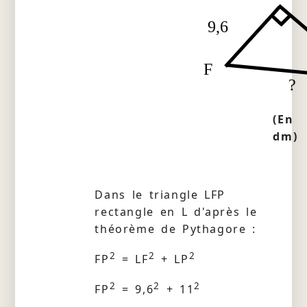
9,6
F
?
(En
dm)
Dans le triangle LFP
rectangle en L d'après le
théorème de Pythagore :
2
2
2
FP
= LF
+ LP
2
2
2
FP
= 9,6
+ 11