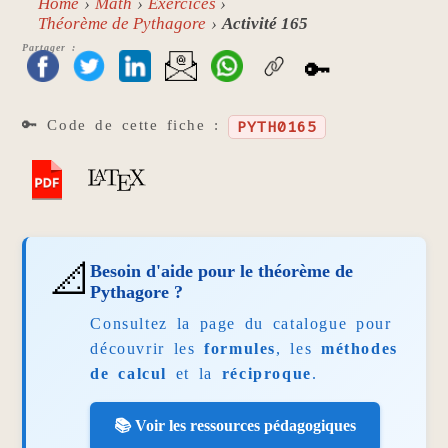
Home
Math
Exercices
Théorème de Pythagore
Activité 165
Partager :
🔑
🔑 Code de cette fiche :
PYTH0165
📐
Besoin d'aide pour le théorème de
Pythagore ?
Consultez la page du catalogue pour
découvrir les
formules
, les
méthodes
de calcul
et la
réciproque
.
📚 Voir les ressources pédagogiques