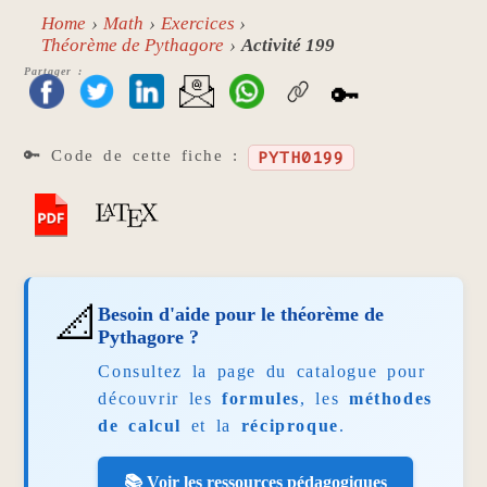
Home
Math
Exercices
Théorème de Pythagore
Activité 199
Partager :
🔑
🔑 Code de cette fiche :
PYTH0199
📐
Besoin d'aide pour le théorème de
Pythagore ?
Consultez la page du catalogue pour
découvrir les
formules
, les
méthodes
de calcul
et la
réciproque
.
📚 Voir les ressources pédagogiques