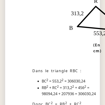
R
313,2
B
553,
(En
cm)
Dans le triangle RBC :
2
2
BC
= 553,2
= 306030,24
2
2
2
2
RB
+ RC
= 313,2
+ 456
=
98094,24 + 207936 = 306030,24
2
2
2
Donc BC
= RB
+ RC