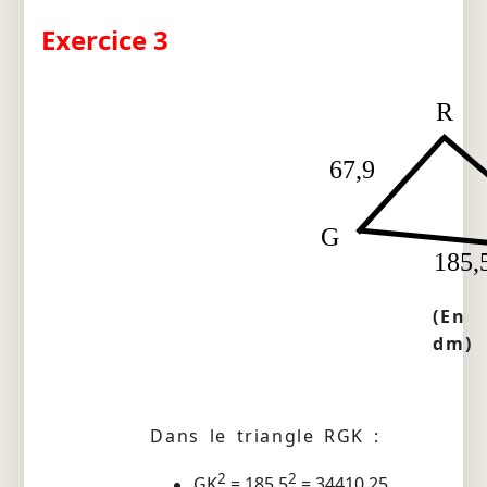
Exercice 3
R
67,9
G
185,
(En
dm)
Dans le triangle RGK :
2
2
GK
= 185,5
= 34410,25