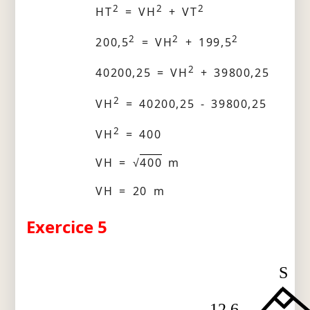
2
2
2
HT
= VH
+ VT
2
2
2
200,5
= VH
+ 199,5
2
40200,25 = VH
+ 39800,25
2
VH
= 40200,25 - 39800,25
2
VH
= 400
VH = √
400
m
VH = 20 m
Exercice 5
S
12,6