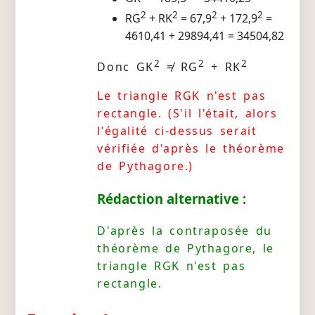
2
2
2
2
RG
+ RK
= 67,9
+ 172,9
=
4610,41 + 29894,41 = 34504,82
2
2
2
Donc GK
≠ RG
+ RK
Le triangle RGK n'est pas
rectangle. (S'il l'était, alors
l'égalité ci-dessus serait
vérifiée d'après le théorème
de Pythagore.)
Rédaction alternative :
D'après la contraposée du
théorème de Pythagore, le
triangle RGK n'est pas
rectangle.