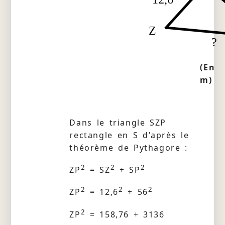
Z
?
(En
m)
Dans le triangle SZP
rectangle en S d'après le
théorème de Pythagore :
2
2
2
ZP
= SZ
+ SP
2
2
2
ZP
= 12,6
+ 56
2
ZP
= 158,76 + 3136