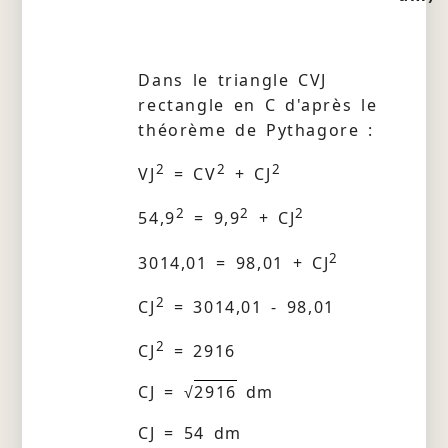
Dans le triangle CVJ
rectangle en C d'après le
théorème de Pythagore :
2
2
2
VJ
= CV
+ CJ
2
2
2
54,9
= 9,9
+ CJ
2
3014,01 = 98,01 + CJ
2
CJ
= 3014,01 - 98,01
2
CJ
= 2916
CJ = √
2916
dm
CJ = 54 dm