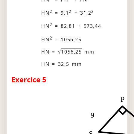
2
2
2
HN
= 9,1
+ 31,2
2
HN
= 82,81 + 973,44
2
HN
= 1056,25
HN = √
1056,25
mm
HN = 32,5 mm
Exercice 5
P
9
S