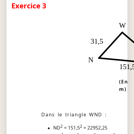
Exercice 3
W
31,5
N
151,
(En
m)
Dans le triangle WND :
2
2
ND
= 151,5
= 22952,25