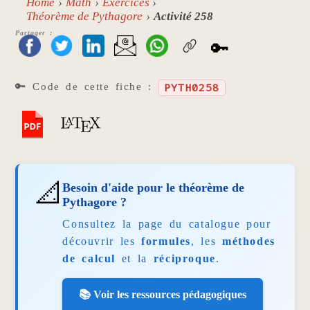
Home
Math
Exercices
Théorème de Pythagore
Activité 258
Partager :
🔑
🔑 Code de cette fiche :
PYTH0258
📐
Besoin d'aide pour le théorème de
Pythagore ?
Consultez la page du catalogue pour
découvrir les
formules
, les
méthodes
de calcul
et la
réciproque
.
📚 Voir les ressources pédagogiques