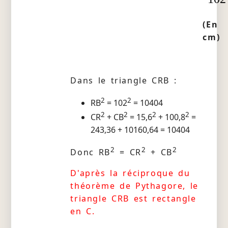
(En
cm)
Dans le triangle CRB :
2
2
RB
= 102
= 10404
2
2
2
2
CR
+ CB
= 15,6
+ 100,8
=
243,36 + 10160,64 = 10404
2
2
2
Donc RB
= CR
+ CB
D'après la réciproque du
théorème de Pythagore, le
triangle CRB est rectangle
en C.