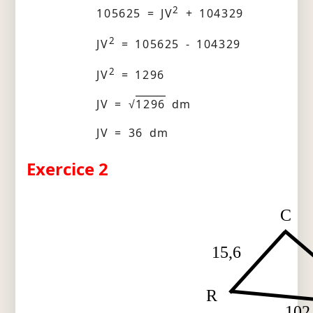
2
105625 = JV
+ 104329
2
JV
= 105625 - 104329
2
JV
= 1296
JV = √
1296
dm
JV = 36 dm
Exercice 2
C
15,6
R
102