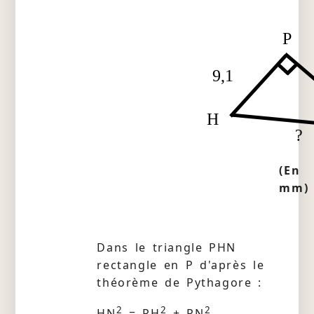
P
9,1
H
?
(En
mm)
Dans le triangle PHN
rectangle en P d'après le
théorème de Pythagore :
2
2
2
HN
= PH
+ PN