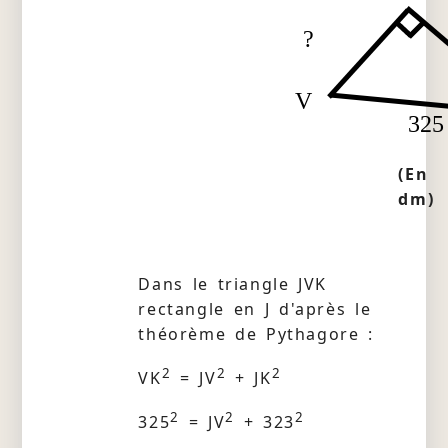
?
V
325
(En
dm)
Dans le triangle JVK
rectangle en J d'après le
théorème de Pythagore :
2
2
2
VK
= JV
+ JK
2
2
2
325
= JV
+ 323