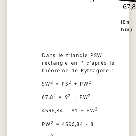
67,8
(En
hm)
Dans le triangle PSW
rectangle en P d'après le
théorème de Pythagore :
2
2
2
SW
= PS
+ PW
2
2
2
67,8
= 9
+ PW
2
4596,84 = 81 + PW
2
PW
= 4596,84 - 81
2