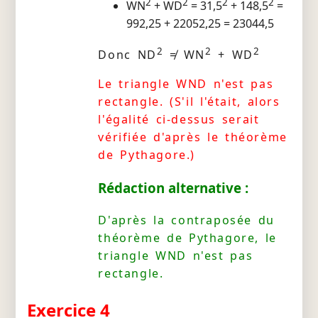
2
2
2
2
WN
+ WD
= 31,5
+ 148,5
=
992,25 + 22052,25 = 23044,5
2
2
2
Donc ND
≠ WN
+ WD
Le triangle WND n'est pas
rectangle. (S'il l'était, alors
l'égalité ci-dessus serait
vérifiée d'après le théorème
de Pythagore.)
Rédaction alternative :
D'après la contraposée du
théorème de Pythagore, le
triangle WND n'est pas
rectangle.
Exercice 4