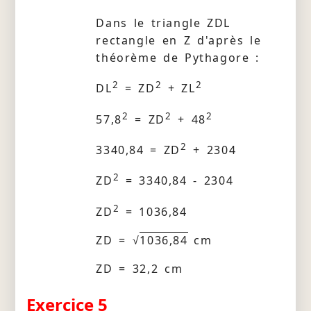
Dans le triangle ZDL
rectangle en Z d'après le
théorème de Pythagore :
2
2
2
DL
= ZD
+ ZL
2
2
2
57,8
= ZD
+ 48
2
3340,84 = ZD
+ 2304
2
ZD
= 3340,84 - 2304
2
ZD
= 1036,84
ZD = √
1036,84
cm
ZD = 32,2 cm
Exercice 5