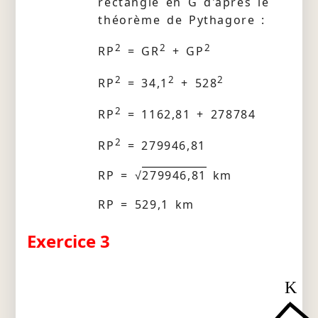
rectangle en G d'après le
théorème de Pythagore :
2
2
2
RP
= GR
+ GP
2
2
2
RP
= 34,1
+ 528
2
RP
= 1162,81 + 278784
2
RP
= 279946,81
RP = √
279946,81
km
RP = 529,1 km
Exercice 3
K