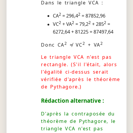
Dans le triangle VCA :
2
2
CA
= 296,4
= 87852,96
2
2
2
2
VC
+ VA
= 79,2
+ 285
=
6272,64 + 81225 = 87497,64
2
2
2
Donc CA
≠ VC
+ VA
Le triangle VCA n'est pas
rectangle. (S'il l'était, alors
l'égalité ci-dessus serait
vérifiée d'après le théorème
de Pythagore.)
Rédaction alternative :
D'après la contraposée du
théorème de Pythagore, le
triangle VCA n'est pas