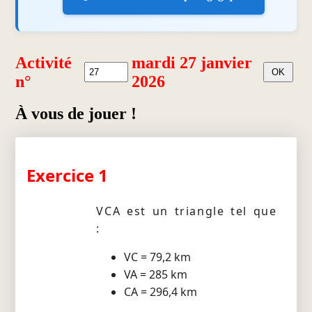
Activité
mardi 27 janvier
n°
2026
À vous de jouer !
Exercice 1
VCA est un triangle tel que
:
VC = 79,2 km
VA = 285 km
CA = 296,4 km