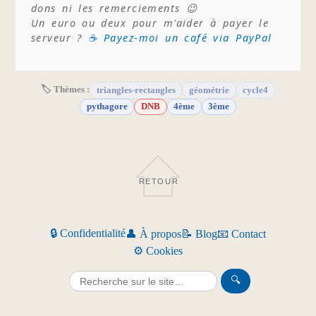
dons ni les remerciements 😉
Un euro ou deux pour m'aider à payer le
serveur ?
☕ Payez-moi un café via PayPal
🏷 Thèmes :
triangles-rectangles
géométrie
cycle4
pythagore
DNB
4ème
3ème
RETOUR
🔒 Confidentialité
👤 À propos
📝 Blog
📧 Contact
⚙️ Cookies
🔍