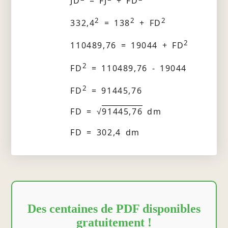
JD
= FJ
+ FD
2
2
2
332,4
= 138
+ FD
2
110489,76 = 19044 + FD
2
FD
= 110489,76 - 19044
2
FD
= 91445,76
FD = √
91445,76
dm
FD = 302,4 dm
Des centaines de PDF disponibles
gratuitement !