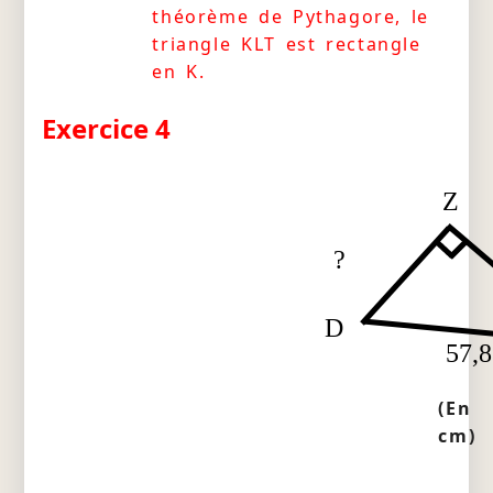
théorème de Pythagore, le
triangle KLT est rectangle
en K.
Exercice 4
Z
?
D
57,8
(En
cm)