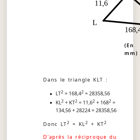
11,6
L
168,
(En
mm)
Dans le triangle KLT :
2
2
LT
= 168,4
= 28358,56
2
2
2
2
KL
+ KT
= 11,6
+ 168
=
134,56 + 28224 = 28358,56
2
2
2
Donc LT
= KL
+ KT
D'après la réciproque du