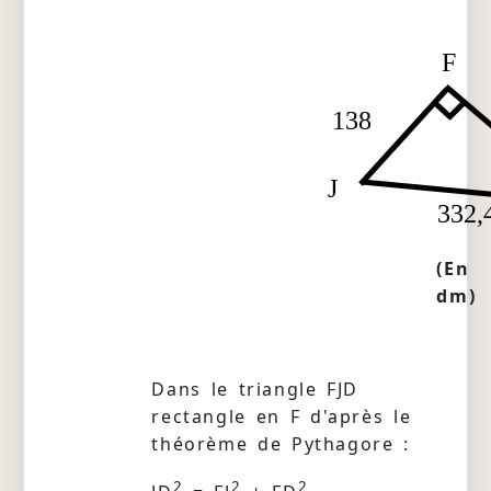
F
138
J
332,
(En
dm)
Dans le triangle FJD
rectangle en F d'après le
théorème de Pythagore :
2
2
2