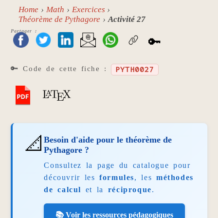
Home
Math
Exercices
Théorème de Pythagore
Activité 27
Partager :
🔑
🔑 Code de cette fiche :
PYTH0027
📐
Besoin d'aide pour le théorème de
Pythagore ?
Consultez la page du catalogue pour
découvrir les
formules
, les
méthodes
de calcul
et la
réciproque
.
📚 Voir les ressources pédagogiques