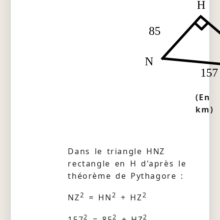
H
85
N
157
(En
km)
Dans le triangle HNZ
rectangle en H d'après le
théorème de Pythagore :
2
2
2
NZ
= HN
+ HZ
2
2
2
157
= 85
+ HZ