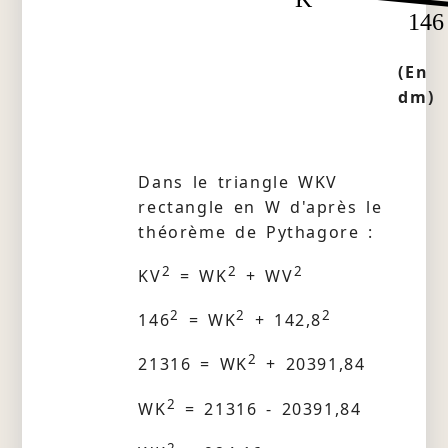
146
(En
dm)
Dans le triangle WKV
rectangle en W d'après le
théorème de Pythagore :
2
2
2
KV
= WK
+ WV
2
2
2
146
= WK
+ 142,8
2
21316 = WK
+ 20391,84
2
WK
= 21316 - 20391,84
2