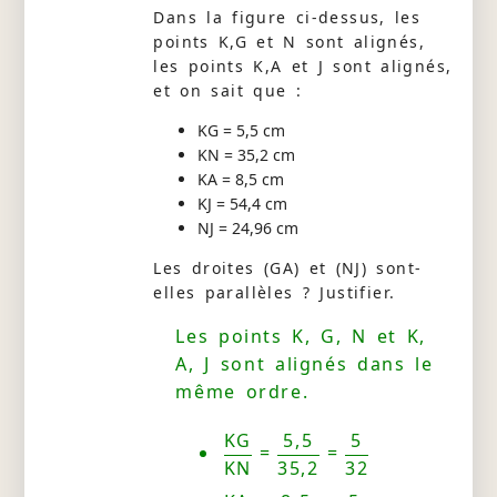
Dans la figure ci-dessus, les
points K,G et N sont alignés,
les points K,A et J sont alignés,
et on sait que :
KG = 5,5 cm
KN = 35,2 cm
KA = 8,5 cm
KJ = 54,4 cm
NJ = 24,96 cm
Les droites (GA) et (NJ) sont-
elles parallèles ? Justifier.
Les points K, G, N et K,
A, J sont alignés dans le
même ordre.
KG
5,5
5
=
=
KN
35,2
32