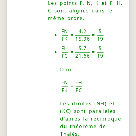
Les points F, N, K et F, H,
C sont alignés dans le
même ordre.
FN
4,2
5
=
=
FK
15,96
19
FH
5,7
5
=
=
FC
21,66
19
Donc :
FN
FH
=
FK
FC
Les droites (NH) et
(KC) sont parallèles
d'après la réciproque
du théorème de
Thalès.