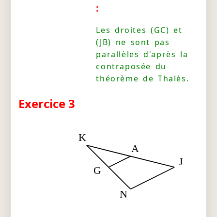
:
Les droites (GC) et
(JB) ne sont pas
parallèles d'après la
contraposée du
théorème de Thalès.
Exercice 3
K
A
J
G
N