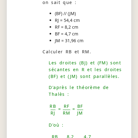
on sait que :
(BF) // (JM)
RJ = 54,4 cm
RF = 8,2 cm
BF = 4,7 cm
JM = 31,96 cm
Calculer RB et RM.
Les droites (BJ) et (FM) sont
sécantes en R et les droites
(BF) et (JM) sont parallèles.
D'après le théorème de
Thalès :
RB
RF
BF
=
=
RJ
RM
JM
D'où :
RB
8,2
4,7