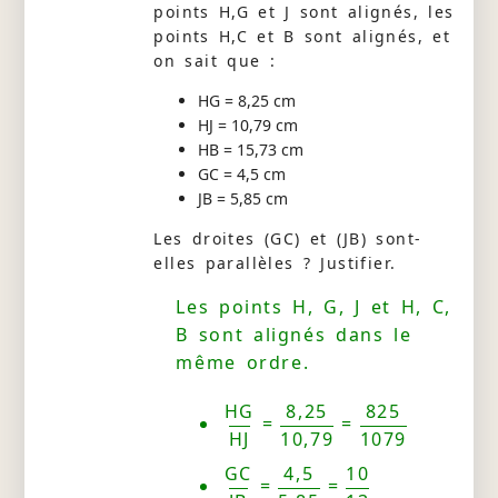
points H,G et J sont alignés, les
points H,C et B sont alignés, et
on sait que :
HG = 8,25 cm
HJ = 10,79 cm
HB = 15,73 cm
GC = 4,5 cm
JB = 5,85 cm
Les droites (GC) et (JB) sont-
elles parallèles ? Justifier.
Les points H, G, J et H, C,
B sont alignés dans le
même ordre.
HG
8,25
825
=
=
HJ
10,79
1079
GC
4,5
10
=
=