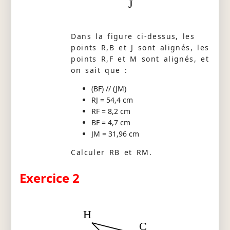
J
Dans la figure ci-dessus, les
points R,B et J sont alignés, les
points R,F et M sont alignés, et
on sait que :
(BF) // (JM)
RJ = 54,4 cm
RF = 8,2 cm
BF = 4,7 cm
JM = 31,96 cm
Calculer RB et RM.
Exercice 2
H
C