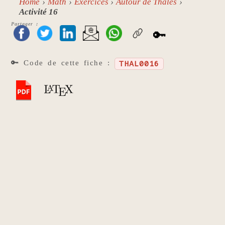
Home
Math
Exercices
Autour de Thalès
Activité 16
Partager :
🔑
🔑 Code de cette fiche :
THAL0016