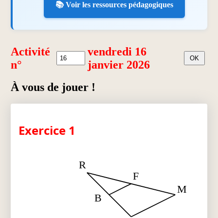
📚 Voir les ressources pédagogiques
Activité
vendredi 16
n°
janvier 2026
À vous de jouer !
Exercice 1
R
F
M
B