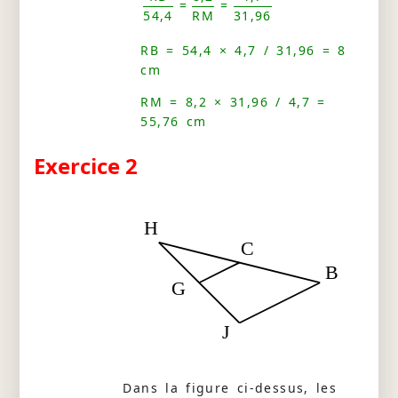
=
=
54,4
RM
31,96
RB = 54,4 × 4,7 / 31,96 = 8
cm
RM = 8,2 × 31,96 / 4,7 =
55,76 cm
Exercice 2
H
C
B
G
J
Dans la figure ci-dessus, les