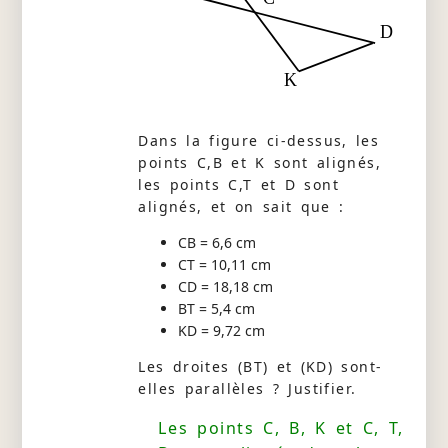
D
K
Dans la figure ci-dessus, les
points C,B et K sont alignés,
les points C,T et D sont
alignés, et on sait que :
CB = 6,6 cm
CT = 10,11 cm
CD = 18,18 cm
BT = 5,4 cm
KD = 9,72 cm
Les droites (BT) et (KD) sont-
elles parallèles ? Justifier.
Les points C, B, K et C, T,