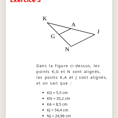
K
A
J
G
N
Dans la figure ci-dessus, les
points K,G et N sont alignés,
les points K,A et J sont alignés,
et on sait que :
KG = 5,5 cm
KN = 35,2 cm
KA = 8,5 cm
KJ = 54,4 cm
NJ = 24,96 cm