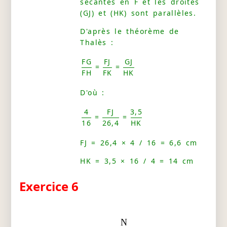
sécantes en F et les droites
(GJ) et (HK) sont parallèles.
D'après le théorème de
Thalès :
FG
FJ
GJ
=
=
FH
FK
HK
D'où :
4
FJ
3,5
=
=
16
26,4
HK
FJ = 26,4 × 4 / 16 = 6,6 cm
HK = 3,5 × 16 / 4 = 14 cm
Exercice 6
N