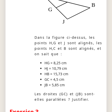
B
G
J
Dans la figure ci-dessus, les
points H,G et J sont alignés, les
points H,C et B sont alignés, et
on sait que :
HG = 8,25 cm
HJ = 10,79 cm
HB = 15,73 cm
GC = 4,5 cm
JB = 5,85 cm
Les droites (GC) et (JB) sont-
elles parallèles ? Justifier.
Exercice 3