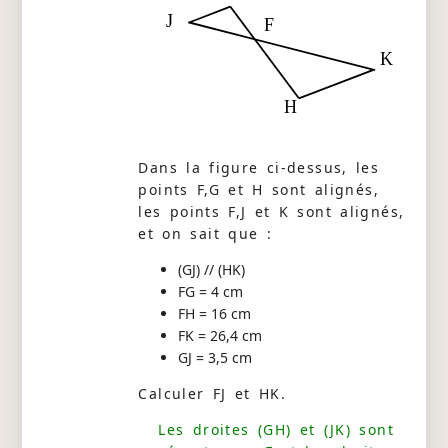
J
F
K
H
Dans la figure ci-dessus, les
points F,G et H sont alignés,
les points F,J et K sont alignés,
et on sait que :
(GJ) // (HK)
FG = 4 cm
FH = 16 cm
FK = 26,4 cm
GJ = 3,5 cm
Calculer FJ et HK.
Les droites (GH) et (JK) sont