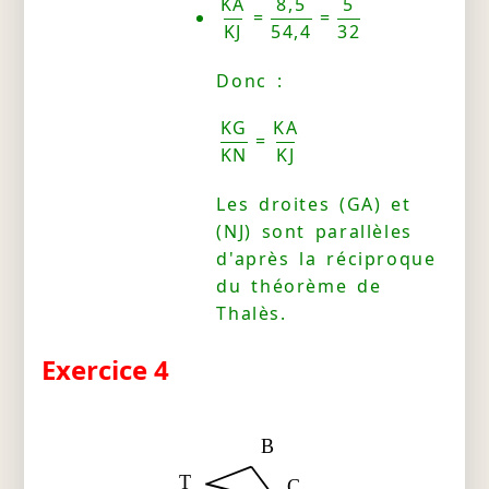
KA
8,5
5
=
=
KJ
54,4
32
Donc :
KG
KA
=
KN
KJ
Les droites (GA) et
(NJ) sont parallèles
d'après la réciproque
du théorème de
Thalès.
Exercice 4
B
T
C