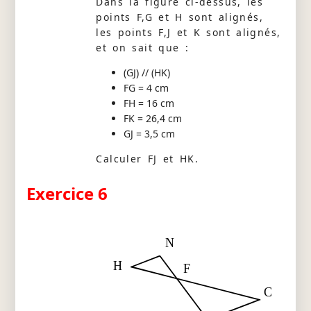
Dans la figure ci-dessus, les
points F,G et H sont alignés,
les points F,J et K sont alignés,
et on sait que :
(GJ) // (HK)
FG = 4 cm
FH = 16 cm
FK = 26,4 cm
GJ = 3,5 cm
Calculer FJ et HK.
Exercice 6
N
H
F
C