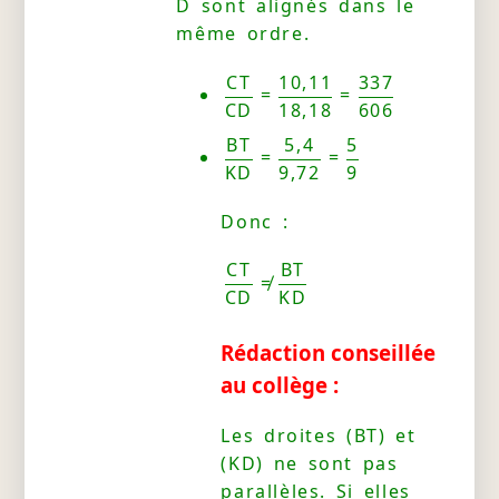
D sont alignés dans le
même ordre.
CT
10,11
337
=
=
CD
18,18
606
BT
5,4
5
=
=
KD
9,72
9
Donc :
CT
BT
≠
CD
KD
Rédaction conseillée
au collège :
Les droites (BT) et
(KD) ne sont pas
parallèles. Si elles