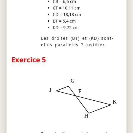
CB = 6,6 cm
CT = 10,11 cm
CD = 18,18 cm
BT = 5,4 cm
KD = 9,72 cm
Les droites (BT) et (KD) sont-
elles parallèles ? Justifier.
Exercice 5
G
J
F
K
H