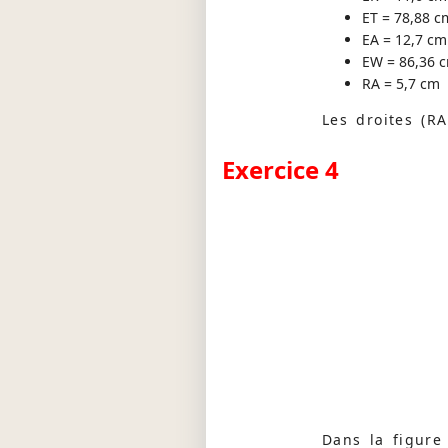
ET = 78,88 c
EA = 12,7 cm
EW = 86,36 
RA = 5,7 cm
Les droites (RA
Exercice 4
Dans la figure 