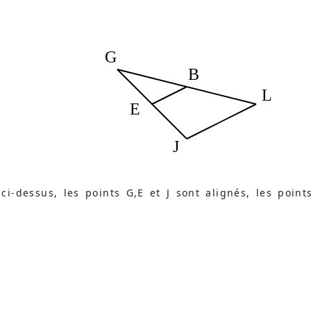
G
B
L
E
J
ci-dessus, les points G,E et J sont alignés, les point