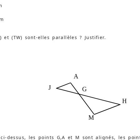
m
cm
) et (TW) sont-elles parallèles ? Justifier.
A
J
G
H
M
ci-dessus, les points G,A et M sont alignés, les poin