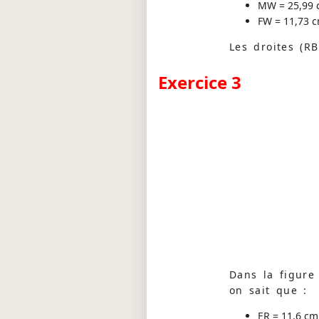
MW = 25,99
FW = 11,73 
Les droites (RB)
Exercice 3
Dans la figure 
on sait que :
ER = 11,6 cm