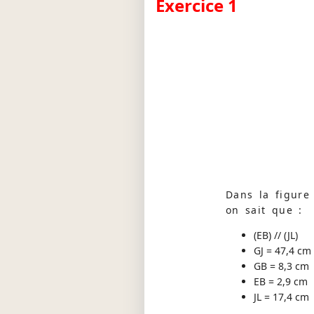
Exercice 1
Dans la figure 
on sait que :
(EB) // (JL)
GJ = 47,4 cm
GB = 8,3 cm
EB = 2,9 cm
JL = 17,4 cm