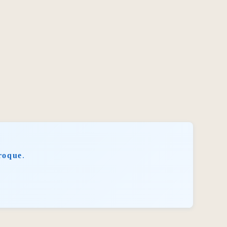
roque
.