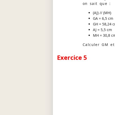
on sait que :
(AJ) // (MH)
GA = 6,5 cm
GH = 58,24 
AJ = 5,5 cm
MH = 30,8 c
Calculer GM et
Exercice 5