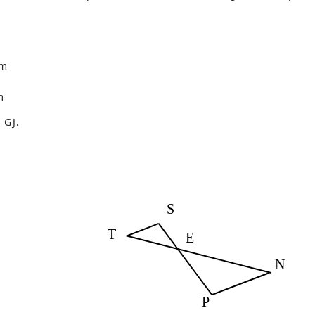
cm
m
 GJ.
S
T
E
N
P