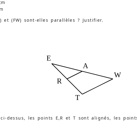
 cm
cm
 et (FW) sont-elles parallèles ? Justifier.
E
A
W
R
T
ci-dessus, les points E,R et T sont alignés, les poin