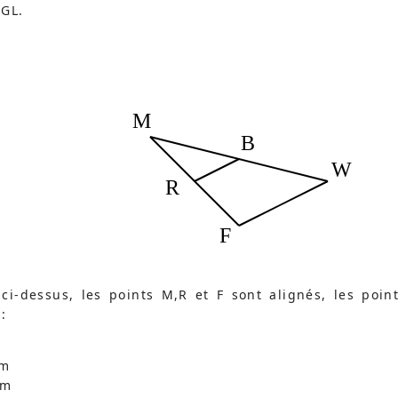
 GL.
M
B
W
R
F
 ci-dessus, les points M,R et F sont alignés, les poin
:
cm
cm