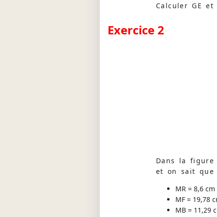
Calculer GE et
Exercice 2
Dans la figure
et on sait que 
MR = 8,6 cm
MF = 19,78 
MB = 11,29 