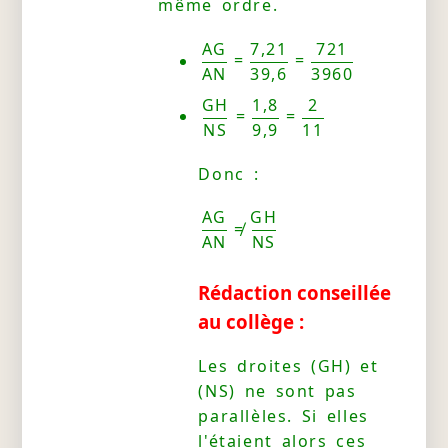
même ordre.
AG
7,21
721
=
=
AN
39,6
3960
GH
1,8
2
=
=
NS
9,9
11
Donc :
AG
GH
≠
AN
NS
Rédaction conseillée
au collège :
Les droites (GH) et
(NS) ne sont pas
parallèles. Si elles
l'étaient alors ces