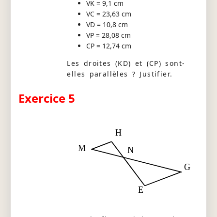
VK = 9,1 cm
VC = 23,63 cm
VD = 10,8 cm
VP = 28,08 cm
CP = 12,74 cm
Les droites (KD) et (CP) sont-
elles parallèles ? Justifier.
Exercice 5
H
M
N
G
E