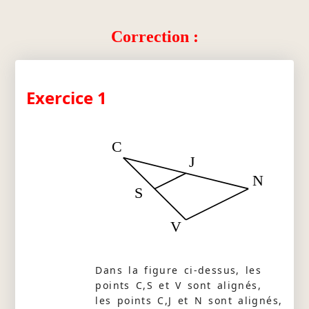
Correction :
Exercice 1
C
J
N
S
V
Dans la figure ci-dessus, les
points C,S et V sont alignés,
les points C,J et N sont alignés,