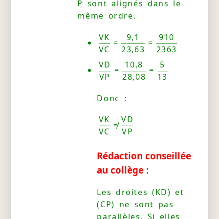
P sont alignés dans le
même ordre.
VK
9,1
910
=
=
VC
23,63
2363
VD
10,8
5
=
=
VP
28,08
13
Donc :
VK
VD
≠
VC
VP
Rédaction conseillée
au collège :
Les droites (KD) et
(CP) ne sont pas
parallèles. Si elles