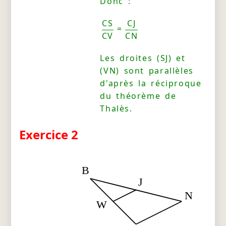
Donc :
CS
CJ
=
CV
CN
Les droites (SJ) et
(VN) sont parallèles
d'après la réciproque
du théorème de
Thalès.
Exercice 2
B
J
N
W