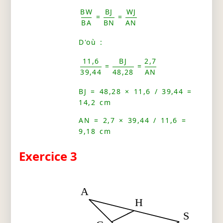
BW
BJ
WJ
=
=
BA
BN
AN
D'où :
11,6
BJ
2,7
=
=
39,44
48,28
AN
BJ = 48,28 × 11,6 / 39,44 =
14,2 cm
AN = 2,7 × 39,44 / 11,6 =
9,18 cm
Exercice 3
A
H
S