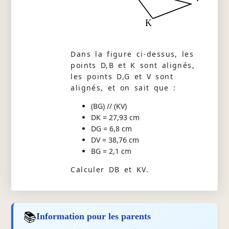
K
Dans la figure ci-dessus, les
points D,B et K sont alignés,
les points D,G et V sont
alignés, et on sait que :
(BG) // (KV)
DK = 27,93 cm
DG = 6,8 cm
DV = 38,76 cm
BG = 2,1 cm
Calculer DB et KV.
📚
Information pour les parents