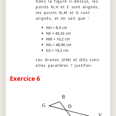
Dans la figure ci-dessus, les
points N,H et E sont alignés,
les points N,M et G sont
alignés, et on sait que :
NH = 8,4 cm
NE = 40,32 cm
NM = 10,2 cm
NG = 48,96 cm
EG = 19,2 cm
Les droites (HM) et (EG) sont-
elles parallèles ? Justifier.
Exercice 6
B
G
D
V