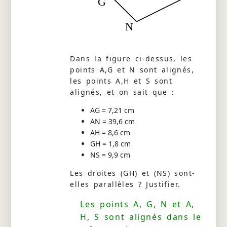
G
N
Dans la figure ci-dessus, les
points A,G et N sont alignés,
les points A,H et S sont
alignés, et on sait que :
AG = 7,21 cm
AN = 39,6 cm
AH = 8,6 cm
GH = 1,8 cm
NS = 9,9 cm
Les droites (GH) et (NS) sont-
elles parallèles ? Justifier.
Les points A, G, N et A,
H, S sont alignés dans le