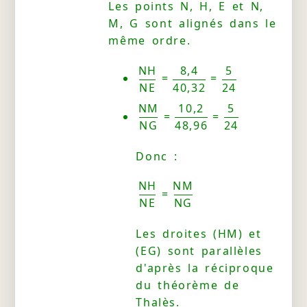
Les points N, H, E et N,
M, G sont alignés dans le
même ordre.
NH
8,4
5
=
=
NE
40,32
24
NM
10,2
5
=
=
NG
48,96
24
Donc :
NH
NM
=
NE
NG
Les droites (HM) et
(EG) sont parallèles
d'après la réciproque
du théorème de
Thalès.