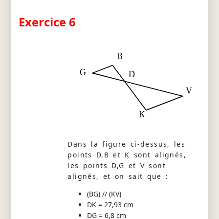
Exercice 6
B
G
D
V
K
Dans la figure ci-dessus, les
points D,B et K sont alignés,
les points D,G et V sont
alignés, et on sait que :
(BG) // (KV)
DK = 27,93 cm
DG = 6,8 cm