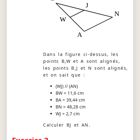
J
N
W
A
Dans la figure ci-dessus, les
points B,W et A sont alignés,
les points B,J et N sont alignés,
et on sait que :
(WJ) // (AN)
BW = 11,6 cm
BA = 39,44 cm
BN = 48,28 cm
WJ = 2,7 cm
Calculer BJ et AN.