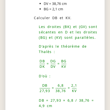
DV = 38,76 cm
BG = 2,1 cm
Calculer DB et KV.
Les droites (BK) et (GV) sont
sécantes en D et les droites
(BG) et (KV) sont parallèles.
D'après le théorème de
Thalès :
DB
DG
BG
=
=
DK
DV
KV
D'où :
DB
6,8
2,1
=
=
27,93
38,76
KV
DB = 27,93 × 6,8 / 38,76 =
4,9 cm