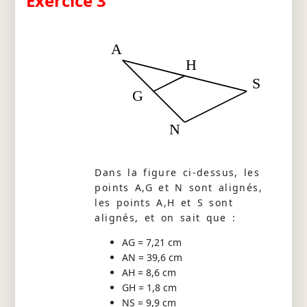
Exercice 3
A
H
S
G
N
Dans la figure ci-dessus, les
points A,G et N sont alignés,
les points A,H et S sont
alignés, et on sait que :
AG = 7,21 cm
AN = 39,6 cm
AH = 8,6 cm
GH = 1,8 cm
NS = 9,9 cm