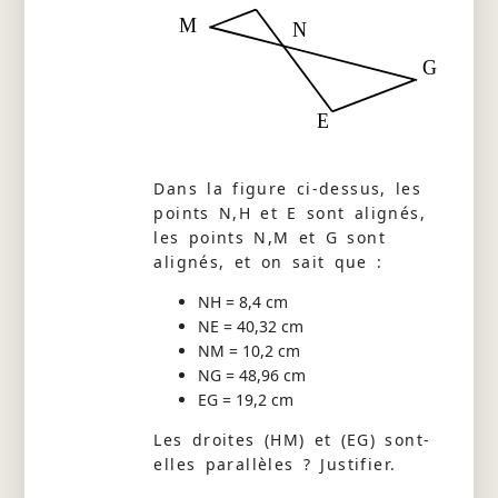
M
N
G
E
Dans la figure ci-dessus, les
points N,H et E sont alignés,
les points N,M et G sont
alignés, et on sait que :
NH = 8,4 cm
NE = 40,32 cm
NM = 10,2 cm
NG = 48,96 cm
EG = 19,2 cm
Les droites (HM) et (EG) sont-
elles parallèles ? Justifier.