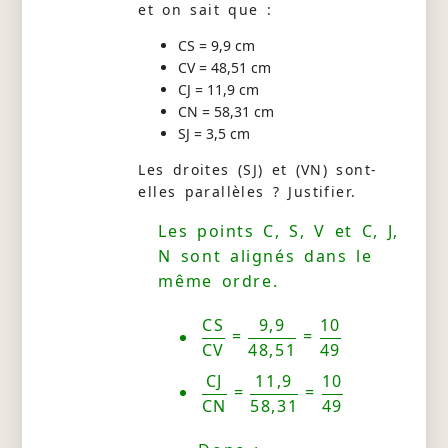
et on sait que :
CS = 9,9 cm
CV = 48,51 cm
CJ = 11,9 cm
CN = 58,31 cm
SJ = 3,5 cm
Les droites (SJ) et (VN) sont-
elles parallèles ? Justifier.
Les points C, S, V et C, J,
N sont alignés dans le
même ordre.
CS
9,9
10
=
=
CV
48,51
49
CJ
11,9
10
=
=
CN
58,31
49