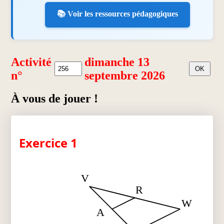
📚 Voir les ressources pédagogiques
Activité
dimanche 13
n°
septembre 2026
À vous de jouer !
Exercice 1
V
R
W
A