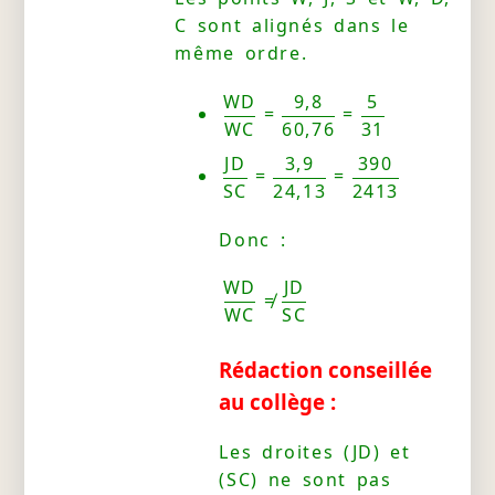
C sont alignés dans le
même ordre.
WD
9,8
5
=
=
WC
60,76
31
JD
3,9
390
=
=
SC
24,13
2413
Donc :
WD
JD
≠
WC
SC
Rédaction conseillée
au collège :
Les droites (JD) et
(SC) ne sont pas