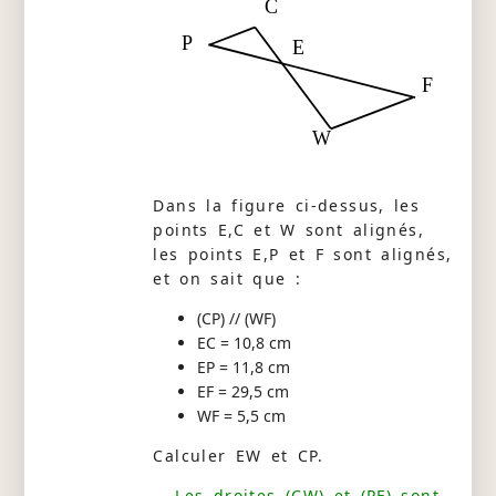
C
P
E
F
W
Dans la figure ci-dessus, les
points E,C et W sont alignés,
les points E,P et F sont alignés,
et on sait que :
(CP) // (WF)
EC = 10,8 cm
EP = 11,8 cm
EF = 29,5 cm
WF = 5,5 cm
Calculer EW et CP.
Les droites (CW) et (PF) sont