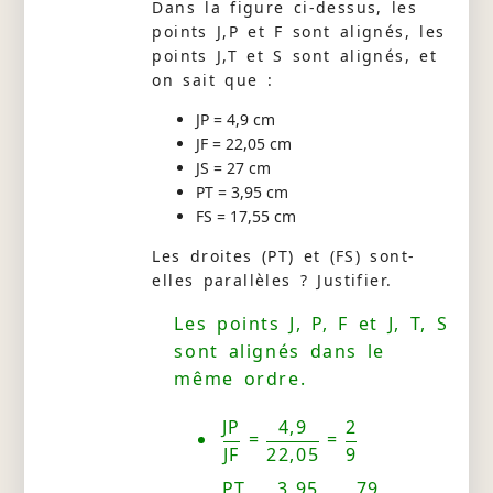
Dans la figure ci-dessus, les
points J,P et F sont alignés, les
points J,T et S sont alignés, et
on sait que :
JP = 4,9 cm
JF = 22,05 cm
JS = 27 cm
PT = 3,95 cm
FS = 17,55 cm
Les droites (PT) et (FS) sont-
elles parallèles ? Justifier.
Les points J, P, F et J, T, S
sont alignés dans le
même ordre.
JP
4,9
2
=
=
JF
22,05
9
PT
3,95
79