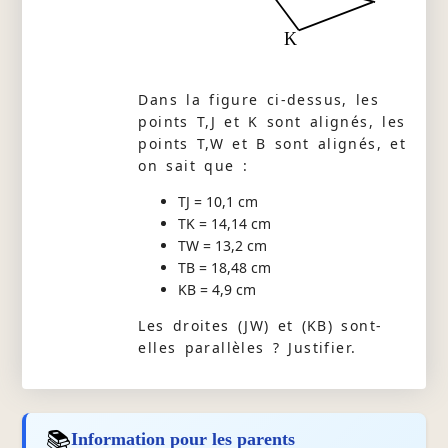
K
Dans la figure ci-dessus, les
points T,J et K sont alignés, les
points T,W et B sont alignés, et
on sait que :
TJ = 10,1 cm
TK = 14,14 cm
TW = 13,2 cm
TB = 18,48 cm
KB = 4,9 cm
Les droites (JW) et (KB) sont-
elles parallèles ? Justifier.
📚
Information pour les parents