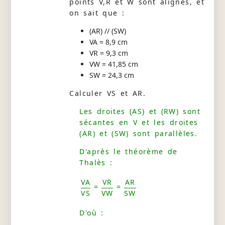
points V,R et W sont alignés, et
on sait que :
(AR) // (SW)
VA = 8,9 cm
VR = 9,3 cm
VW = 41,85 cm
SW = 24,3 cm
Calculer VS et AR.
Les droites (AS) et (RW) sont
sécantes en V et les droites
(AR) et (SW) sont parallèles.
D'après le théorème de
Thalès :
VA
VR
AR
=
=
VS
VW
SW
D'où :