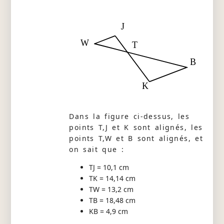
J
W
T
B
K
Dans la figure ci-dessus, les
points T,J et K sont alignés, les
points T,W et B sont alignés, et
on sait que :
TJ = 10,1 cm
TK = 14,14 cm
TW = 13,2 cm
TB = 18,48 cm
KB = 4,9 cm