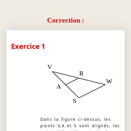
Correction :
Exercice 1
V
R
W
A
S
Dans la figure ci-dessus, les
points V,A et S sont alignés, les