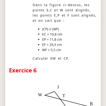
Dans la figure ci-dessus, les
points E,C et W sont alignés,
les points E,P et F sont alignés,
et on sait que :
(CP) // (WF)
EC = 10,8 cm
EP = 11,8 cm
EF = 29,5 cm
WF = 5,5 cm
Calculer EW et CP.
Exercice 6
J
W
T
B