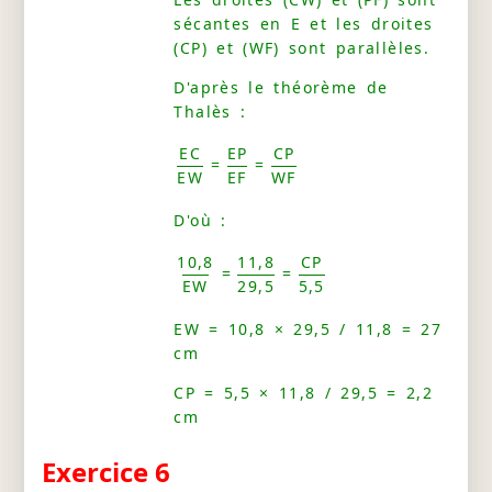
sécantes en E et les droites
(CP) et (WF) sont parallèles.
D'après le théorème de
Thalès :
EC
EP
CP
=
=
EW
EF
WF
D'où :
10,8
11,8
CP
=
=
EW
29,5
5,5
EW = 10,8 × 29,5 / 11,8 = 27
cm
CP = 5,5 × 11,8 / 29,5 = 2,2
cm
Exercice 6