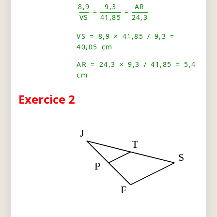
8,9
9,3
AR
=
=
VS
41,85
24,3
VS = 8,9 × 41,85 / 9,3 =
40,05 cm
AR = 24,3 × 9,3 / 41,85 = 5,4
cm
Exercice 2
J
T
S
P
F