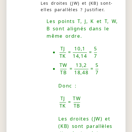
Les droites (JW) et (KB) sont-
elles parallèles ? Justifier.
Les points T, J, K et T, W,
B sont alignés dans le
même ordre.
TJ
10,1
5
=
=
TK
14,14
7
TW
13,2
5
=
=
TB
18,48
7
Donc :
TJ
TW
=
TK
TB
Les droites (JW) et
(KB) sont parallèles