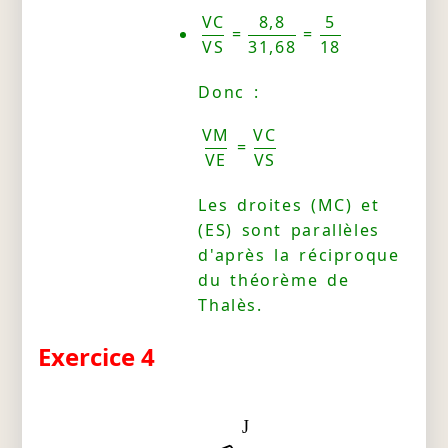
VC
8,8
5
=
=
VS
31,68
18
Donc :
VM
VC
=
VE
VS
Les droites (MC) et
(ES) sont parallèles
d'après la réciproque
du théorème de
Thalès.
Exercice 4
J