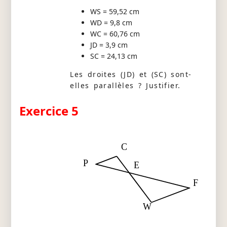
WS = 59,52 cm
WD = 9,8 cm
WC = 60,76 cm
JD = 3,9 cm
SC = 24,13 cm
Les droites (JD) et (SC) sont-
elles parallèles ? Justifier.
Exercice 5
C
P
E
F
W