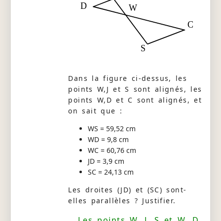
D
W
C
S
Dans la figure ci-dessus, les
points W,J et S sont alignés, les
points W,D et C sont alignés, et
on sait que :
WS = 59,52 cm
WD = 9,8 cm
WC = 60,76 cm
JD = 3,9 cm
SC = 24,13 cm
Les droites (JD) et (SC) sont-
elles parallèles ? Justifier.
Les points W, J, S et W, D,