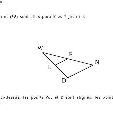
cm
) et (SG) sont-elles parallèles ? Justifier.
W
F
N
L
D
ci-dessus, les points W,L et D sont alignés, les poin
: