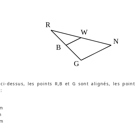
R
W
N
B
G
ci-dessus, les points R,B et G sont alignés, les poin
:
cm
m
cm