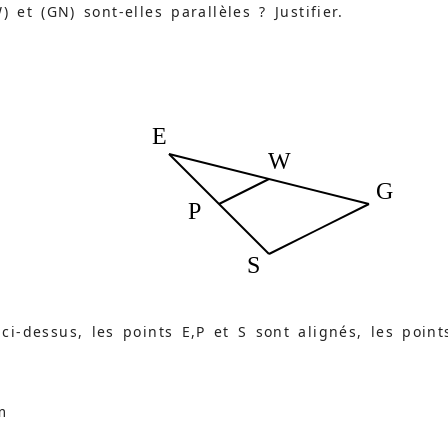
) et (GN) sont-elles parallèles ? Justifier.
E
W
G
P
S
ci-dessus, les points E,P et S sont alignés, les point
m