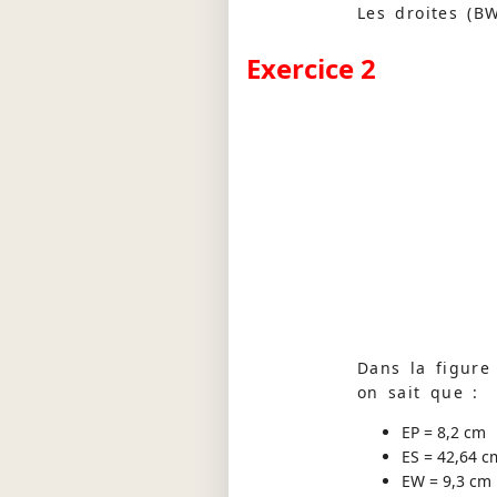
Les droites (BW
Exercice 2
Dans la figure 
on sait que :
EP = 8,2 cm
ES = 42,64 c
EW = 9,3 cm