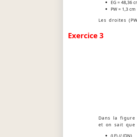
EG = 48,36 
PW = 1,3 cm
Les droites (PW
Exercice 3
Dans la figure 
et on sait que 
(LF) // (DN)