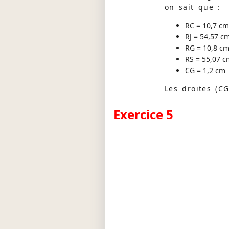
on sait que :
RC = 10,7 cm
RJ = 54,57 c
RG = 10,8 c
RS = 55,07 c
CG = 1,2 cm
Les droites (CG)
Exercice 5