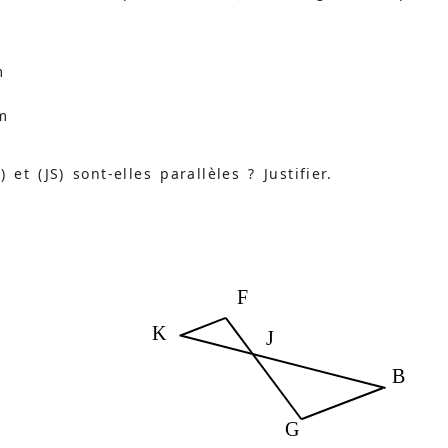
m
m
m
 et (JS) sont-elles parallèles ? Justifier.
F
K
J
B
G