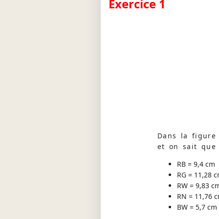
Exercice 1
Dans la figure 
et on sait que 
RB = 9,4 cm
RG = 11,28 
RW = 9,83 c
RN = 11,76 
BW = 5,7 cm