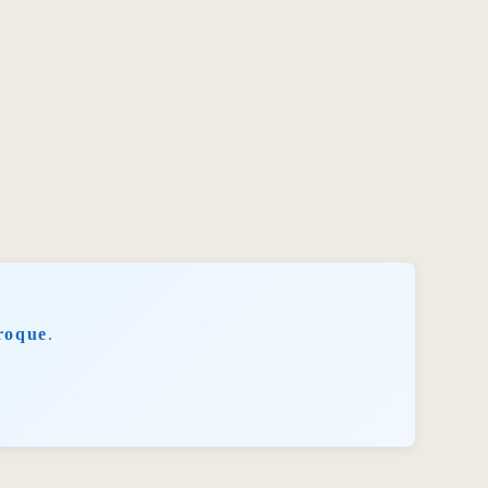
roque
.