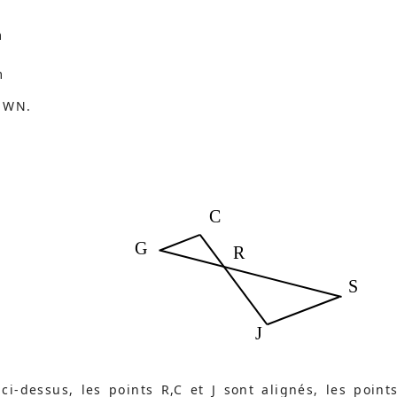
m
m
 WN.
C
G
R
S
J
ci-dessus, les points R,C et J sont alignés, les point