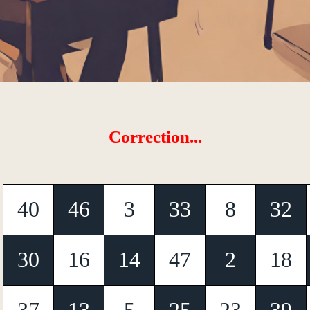
Correction...
40
46
3
33
8
32
30
16
14
47
2
18
37
13
5
25
23
39