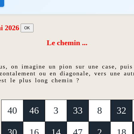
i 2026
Le chemin ...
us, on imagine un pion sur une case, puis
izontalement ou en diagonale, vers une aut
est le plus long chemin ?
40
46
3
33
8
32
30
16
14
47
2
18