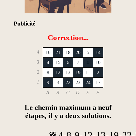
Publicité
Correction...
4
16
21
18
20
5
14
3
4
15
6
7
1
10
2
8
12
13
19
11
2
1
9
3
22
23
24
17
A
B
C
D
E
F
Le chemin maximum a neuf
étapes, il y a deux solutions.
4-8-9-12-13-19-22-