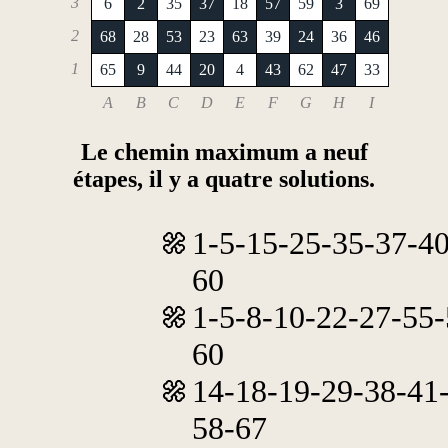
3
6
2
35
37
18
57
59
3
69
2
68
28
53
23
63
39
24
36
46
1
65
9
44
20
4
43
62
47
33
A
B
C
D
E
F
G
H
I
Le chemin maximum a neuf
étapes, il y a quatre solutions.
1-5-15-25-35-37-40
60
1-5-8-10-22-27-55-
60
14-18-19-29-38-41
58-67