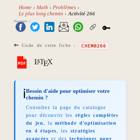
Home
Math
Problèmes
Le plus long chemin
Activité 266
Partager :
🔑
🔑 Code de cette fiche :
CHEM0266
ℹ️
Besoin d'aide pour optimiser votre
chemin ?
Consultez la page du catalogue
pour découvrir les
règles complètes
du jeu
, la
méthode d'optimisation
en 4 étapes
, les
stratégies
avancées
et des
techniques pour