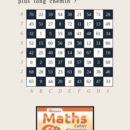
plus long chemin ?
8
70
22
10
64
30
21
54
71
26
7
45
51
27
8
72
11
17
13
49
6
32
1
5
55
38
41
48
61
34
5
52
15
60
56
29
58
12
31
66
4
42
25
40
19
14
50
67
7
16
3
6
2
35
37
18
57
59
3
69
2
68
28
53
23
63
39
24
36
46
1
65
9
44
20
4
43
62
47
33
A
B
C
D
E
F
G
H
I