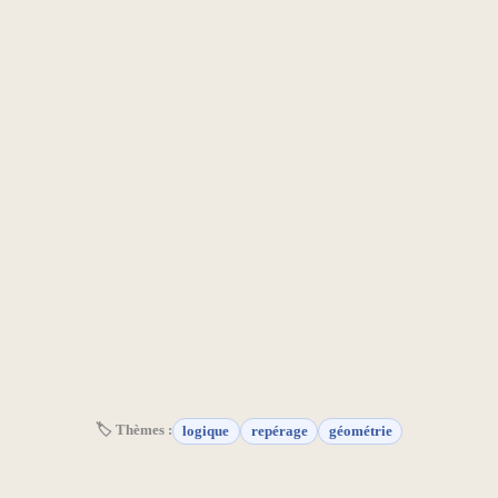
🏷 Thèmes :
logique
repérage
géométrie