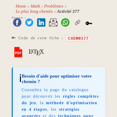
Home
Math
Problèmes
Le plus long chemin
Activité 377
Partager :
🔑
🔑 Code de cette fiche :
CHEM0377
ℹ️
Besoin d'aide pour optimiser votre
chemin ?
Consultez la page du catalogue
pour découvrir les
règles complètes
du jeu
, la
méthode d'optimisation
en 4 étapes
, les
stratégies
avancées
et des
techniques pour