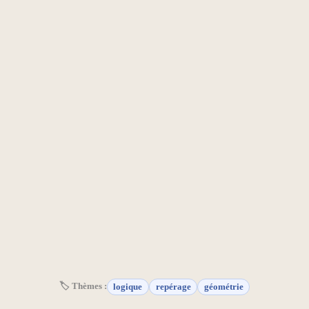
🏷 Thèmes :
logique
repérage
géométrie