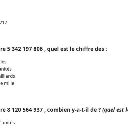
1
 217
 5 342 197 806 , quel est le chiffre des :
les
unités
illiards
e mille
e 8 120 564 937 , combien y-a-t-il de ?
(quel est 
'unités