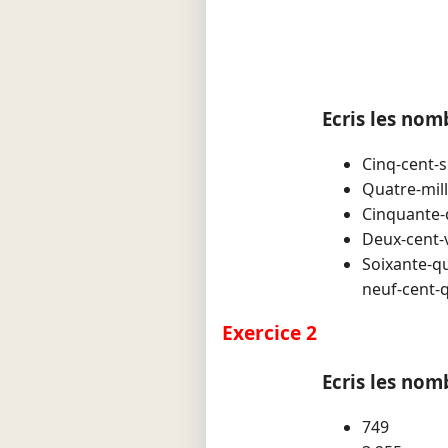
Ecris les nomb
Cinq-cent-s
Quatre-mill
Cinquante-q
Deux-cent-v
Soixante-qu
neuf-cent-
Exercice 2
Ecris les nomb
749