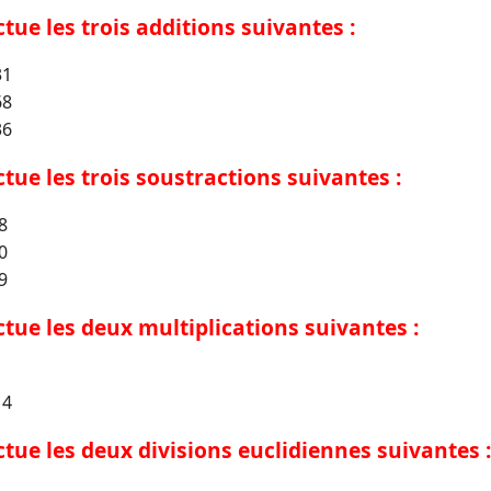
ctue les trois additions suivantes :
31
68
36
ectue les trois soustractions suivantes :
8
0
9
ectue les deux multiplications suivantes :
14
ectue les deux divisions euclidiennes suivantes :