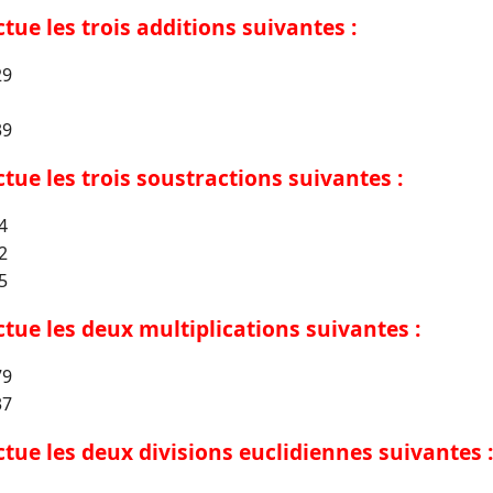
ctue les trois additions suivantes :
29
39
ectue les trois soustractions suivantes :
4
2
5
ectue les deux multiplications suivantes :
79
37
ectue les deux divisions euclidiennes suivantes :