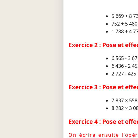
5 669 + 8 7
752 + 5 480
1 788 + 4 7
Exercice 2 : Pose et eff
6 565 - 3 67
6 436 - 2 45
2 727 - 425
Exercice 3 : Pose et eff
7 837 × 558
8 282 × 3 0
Exercice 4 : Pose et eff
On écrira ensuite l'opér