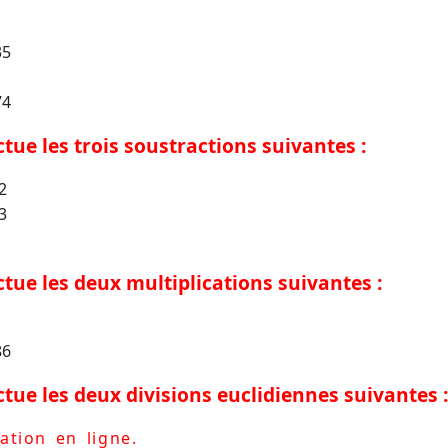
35
74
ectue les trois soustractions suivantes :
2
3
ectue les deux multiplications suivantes :
86
ectue les deux divisions euclidiennes suivantes :
ation en ligne.